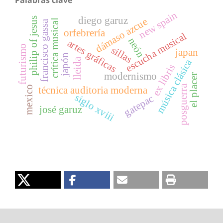
Palabras clave
new spain
diego garuz
philip of jesus
dámaso azcue
crítica musical
francisco gassa
orfebrería
escucha musical
neón
artes gráficas
futurismo
sillas
japan
japón
lleida
música clásica
ex libris
modernismo
el placer
posguerra
mexico
técnica auditoria moderna
siglo xviii
gatepac
josé garuz