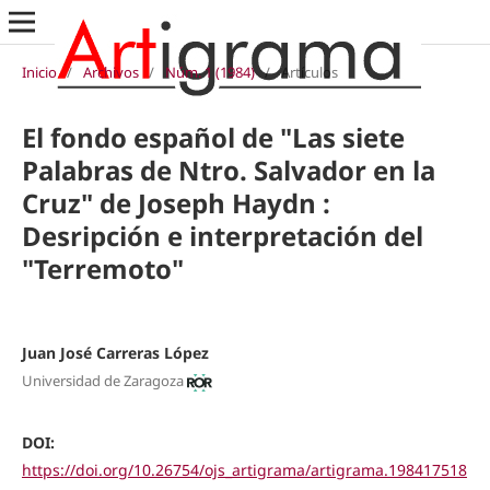
Inicio
/
Archivos
/
Núm. 1 (1984)
/
Artículos
El fondo español de "Las siete
Palabras de Ntro. Salvador en la
Cruz" de Joseph Haydn :
Desripción e interpretación del
"Terremoto"
Juan José Carreras López
Universidad de Zaragoza
DOI:
https://doi.org/10.26754/ojs_artigrama/artigrama.198417518