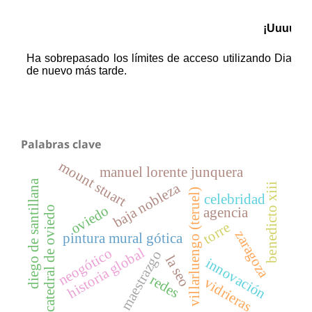
Palabras clave
mount stuart
manuel lorente junquera
diego de santillana
baja nobleza
benedicto xiii
villarluengo (teruel)
celebridad
oviedo
catedral de oviedo
agencia
torre
zaragoza
pintura mural gótica
historia global
neogótico
maestrazgo
la seo
innovación
redes
vidrieras