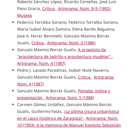
Roberto Sánchez López, Ricardo Centellas, José Luis
Pano Gracia,
Crítica
,
Artigrama: Núm. 8-9 (1992):
Museos
Federico Torralba Soriano, Federico Torralba Soriano,
María Isabel Álvaro Zamora, Elena Barlés Báguena,
José A. Ferrer Benimelli, Gonzalo Máximo Borrás
Gualis,
Crítica
,
Artigrama: Núm. 3 (1986)
Gonzalo Máximo Borrás Gualis,
A propósito de
"arquitectura de ladrillo y arquitectura mudéjar"
,
Artigrama: Núm. 4 (1987)
Pedro J. Lavado Paradinas, Isabel Yeste Navarro,
Gonzalo Máximo Borrás Gualis,
Crítica
,
Artigrama:
Núm. 4 (1987)
Gonzalo Máximo Borrás Gualis,
Portada, índice y
presentación
,
Artigrama: Núm. 5 (1988)
Carmen Gómez Urdáñez, Gonzalo Máximo Borrás
Gualis, Guillermo Fatás,
¿La última cisura urbanística
en el casco histórico de Zaragoza?
,
Artigrama: Núm.
10 (1993): A la memoria de Manuel Expósito Sebastián