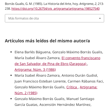
Borrás Gualis, G. M. (1985). La Historia del Arte, hoy.
Artigrama
,
2
, 213-
238.
https://doi.org/10.26754/ojs_artigrama/artigrama.198527540
Más formatos de cita
Artículos más leídos del mismo autor/a
Elena Barlés Báguena, Gonzalo Máximo Borrás Gualis,
María Isabel Álvaro Zamora,
El convento franciscano
de San Salvador, de Pina de Ebro (Zaragoza)
,
Artigrama: Núm. 3 (1986)
María Isabel Álvaro Zamora, Antonio Durán Gudiol,
Juan Francisco Esteban Lorente, Carmen Rábanos Faci,
Gonzalo Máximo Borrás Gualis,
Crítica
,
Artigrama:
Núm. 2 (1985)
Gonzalo Máximo Borrás Gualis, Manuel Santiago
García Guatas, Ascensión Hernández Martínez,