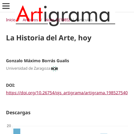
Inicio
/
Archivos
/
Núm. 2 (1985)
/
Artículos
La Historia del Arte, hoy
Gonzalo Máximo Borrás Gualis
Universidad de Zaragoza
DOI:
https://doi.org/10.26754/ojs_artigrama/artigrama.198527540
Descargas