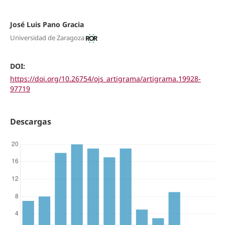
José Luis Pano Gracia
Universidad de Zaragoza
DOI:
https://doi.org/10.26754/ojs_artigrama/artigrama.19928-
97719
Descargas