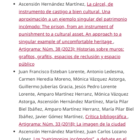
Ascensión Hernández Martínez,
La cárcel, de
instrumento de castigo a bien cultural. Una
aproximación a un ejemplo singular del patrimonio
incómodo: The prison, from an instrument of
punishment to a cultural asset. An approach to a
singular example of uncomfortable heritage
,
Artigrama: Núm. 38 (2023): Historias sobre muros:
grafitos, grafitis, espacios de reclusión y espacio
público
Juan Francisco Esteban Lorente, Antonio Ledesma,
Carmen Heredia Moreno, Mónica Vázquez Astorga,
Guillermo Juberías Gracia, Jesús Pedro Lorente
Lorente, Amparo Martínez Herranz, Mónica Vázquez
Astorga, Ascensión Hernández Martínez, María Pilar
Biel Ibáñez, Amparo Martínez Herranz, María Pilar Biel
Ibáñez, Javier Gómez Martínez,
Crítica bibliográfica
,
Artigrama: Núm. 33 (2018): La imagen de la ciudad
Ascensión Hernández Martínez, Juan Carlos Lozano
López,
Los “patrimonios incómodos”, a debate en el