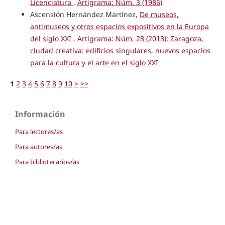
Licenciatura
,
Artigrama: Núm. 3 (1986)
Ascensión Hernández Martínez,
De museos,
antimuseos y otros espacios expositivos en la Europa
del siglo XXI
,
Artigrama: Núm. 28 (2013): Zaragoza,
ciudad creativa: edificios singulares, nuevos espacios
para la cultura y el arte en el siglo XXI
1
2
3
4
5
6
7
8
9
10
>
>>
Información
Para lectores/as
Para autores/as
Para bibliotecarios/as