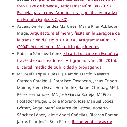
foro Clave de bóveda
,
Artigrama: Núm. 34 (2019):
Escuela para todos. Arquitectura y política educativa
en España (siglos XIX y XX)
Ascensión Hernández Martínez, María Pilar Poblador
Muga,
Arquitectura efímera y fiesta en la Zaragoza de
la transición del siglo XIX al XX
,
Artigrama: Núm. 19
(2004): Arte efímero. Metodología y fuentes
Roberto Sánchez López,
El cartel de cine en España a
través de sus creadores
,
Artigrama: Núm. 30 (2015):
El cartel, medio de publicidad y propaganda
Mª Josefa López Buesa, J. Ramón Martín Navarro,
Carmen Catalán, J. Francisco Casabona, Jesús Criado
Mainar, Elena Escar Hernández, Rafael Chiribay, Mª. J.
Pérez Hernández, Mª. José García Rodeja, Mª Pilar
Poblador Muga, Gloria Moreno, José Manuel López
Gómez, Ángel Martí Nasarre de Letosa, Roberto
Sánchez López, Jaime Ángel Cañellas, Ricardo Ramón
Jarne, Pilar Jesús Sola Pérez,
Resumen de Tesis de