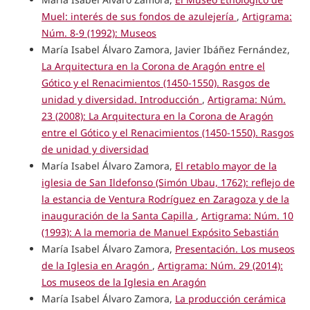
Muel: interés de sus fondos de azulejería
,
Artigrama:
Núm. 8-9 (1992): Museos
María Isabel Álvaro Zamora, Javier Ibáñez Fernández,
La Arquitectura en la Corona de Aragón entre el
Gótico y el Renacimientos (1450-1550). Rasgos de
unidad y diversidad. Introducción
,
Artigrama: Núm.
23 (2008): La Arquitectura en la Corona de Aragón
entre el Gótico y el Renacimientos (1450-1550). Rasgos
de unidad y diversidad
María Isabel Álvaro Zamora,
El retablo mayor de la
iglesia de San Ildefonso (Simón Ubau, 1762): reflejo de
la estancia de Ventura Rodríguez en Zaragoza y de la
inauguración de la Santa Capilla
,
Artigrama: Núm. 10
(1993): A la memoria de Manuel Expósito Sebastián
María Isabel Álvaro Zamora,
Presentación. Los museos
de la Iglesia en Aragón
,
Artigrama: Núm. 29 (2014):
Los museos de la Iglesia en Aragón
María Isabel Álvaro Zamora,
La producción cerámica