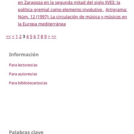
en Zaragoza en la segunda mitad del siglo XVIII: la
política gremial como elemento involutivo
,
Artigrama:
Núm. 12 (1997): La circulación de música y músicos en
la Europa mediterránea
<<
<
1
2
3
4
5
6
7
8
9
>
>>
Información
Para lectores/as
Para autores/as
Para bibliotecarios/as
Palabras clave