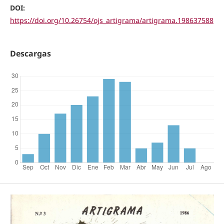
DOI:
https://doi.org/10.26754/ojs_artigrama/artigrama.198637588
Descargas