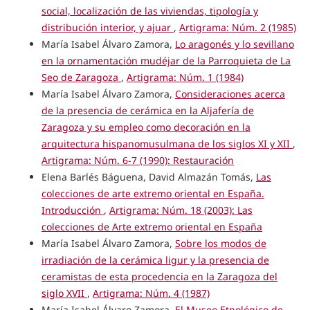
social, localización de las viviendas, tipología y
distribución interior, y ajuar
,
Artigrama: Núm. 2 (1985)
María Isabel Álvaro Zamora,
Lo aragonés y lo sevillano
en la ornamentación mudéjar de la Parroquieta de La
Seo de Zaragoza
,
Artigrama: Núm. 1 (1984)
María Isabel Álvaro Zamora,
Consideraciones acerca
de la presencia de cerámica en la Aljafería de
Zaragoza y su empleo como decoración en la
arquitectura hispanomusulmana de los siglos XI y XII
,
Artigrama: Núm. 6-7 (1990): Restauración
Elena Barlés Báguena, David Almazán Tomás,
Las
colecciones de arte extremo oriental en España.
Introducción
,
Artigrama: Núm. 18 (2003): Las
colecciones de Arte extremo oriental en España
María Isabel Álvaro Zamora,
Sobre los modos de
irradiación de la cerámica ligur y la presencia de
ceramistas de esta procedencia en la Zaragoza del
siglo XVII
,
Artigrama: Núm. 4 (1987)
María Isabel Álvaro Zamora,
El Museo Etnológico de