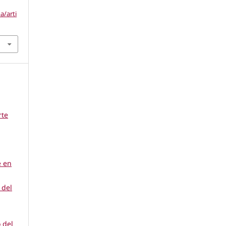
a/arti
rte
e en
 del
 del