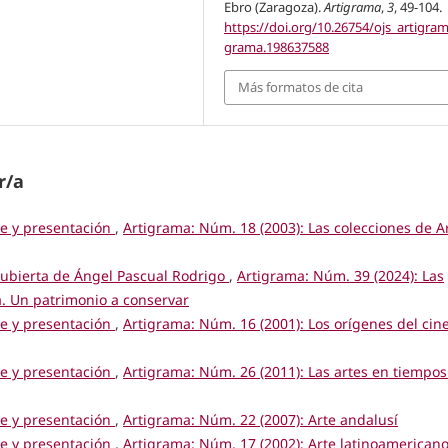
Ebro (Zaragoza).
Artigrama
,
3
, 49-104.
https://doi.org/10.26754/ojs_artigram
grama.198637588
Más formatos de cita
r/a
ce y presentación
,
Artigrama: Núm. 18 (2003): Las colecciones de A
cubierta de Ángel Pascual Rodrigo
,
Artigrama: Núm. 39 (2024): Las
. Un patrimonio a conservar
ce y presentación
,
Artigrama: Núm. 16 (2001): Los orígenes del cin
ce y presentación
,
Artigrama: Núm. 26 (2011): Las artes en tiempos
ce y presentación
,
Artigrama: Núm. 22 (2007): Arte andalusí
ce y presentación
,
Artigrama: Núm. 17 (2002): Arte latinoamericano