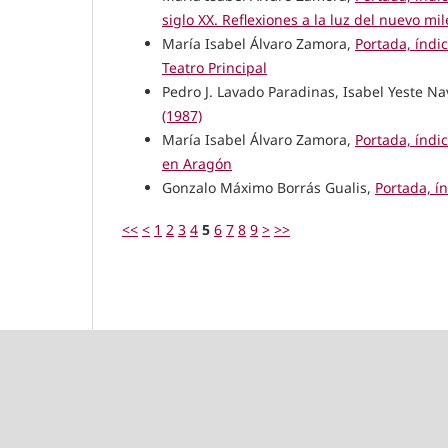
siglo XX. Reflexiones a la luz del nuevo mil
María Isabel Álvaro Zamora,
Portada, índi
Teatro Principal
Pedro J. Lavado Paradinas, Isabel Yeste N
(1987)
María Isabel Álvaro Zamora,
Portada, índi
en Aragón
Gonzalo Máximo Borrás Gualis,
Portada, í
<<
<
1
2
3
4
5
6
7
8
9
>
>>