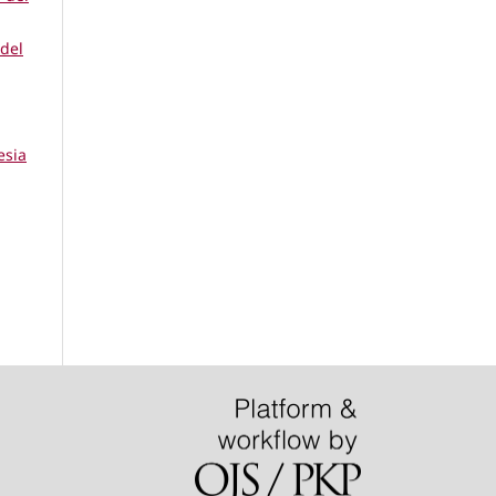
del
esia