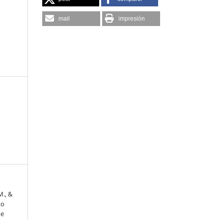
mail
impresión
M., &
to
de