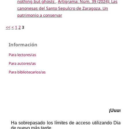
nothing but ghosts
,
Artigrama: Núm. 39 (2024): Las
canonesas del Santo Sepulcro de Zaragoza. Un
patrimonio a conservar
<<
<
1
2
3
Información
Para lectores/as
Para autores/as
Para bibliotecarios/as