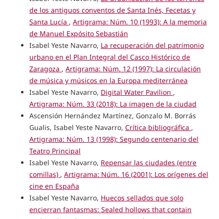
de los antiguos conventos de Santa Inés, Fecetas y
Santa Lucía
,
Artigrama: Núm. 10 (1993): A la memoria
de Manuel Expósito Sebastián
Isabel Yeste Navarro,
La recuperación del patrimonio
urbano en el Plan Integral del Casco Histórico de
Zaragoza
,
Artigrama: Núm. 12 (1997): La circulación
de música y músicos en la Europa mediterránea
Isabel Yeste Navarro,
Digital Water Pavilion
,
Artigrama: Núm. 33 (2018): La imagen de la ciudad
Ascensión Hernández Martínez, Gonzalo M. Borrás
Gualis, Isabel Yeste Navarro,
Crítica bibliográfica
,
Artigrama: Núm. 13 (1998): Segundo centenario del
Teatro Principal
Isabel Yeste Navarro,
Repensar las ciudades (entre
comillas)
,
Artigrama: Núm. 16 (2001): Los orígenes del
cine en España
Isabel Yeste Navarro,
Huecos sellados que solo
encierran fantasmas: Sealed hollows that contain