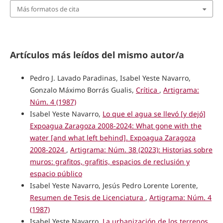
Más formatos de cita
Artículos más leídos del mismo autor/a
Pedro J. Lavado Paradinas, Isabel Yeste Navarro,
Gonzalo Máximo Borrás Gualis,
Crítica
,
Artigrama:
Núm. 4 (1987)
Isabel Yeste Navarro,
Lo que el agua se llevó [y dejó]
Expoagua Zaragoza 2008-2024: What gone with the
water [and what left behind]. Expoagua Zaragoza
2008-2024
,
Artigrama: Núm. 38 (2023): Historias sobre
muros: grafitos, grafitis, espacios de reclusión y
espacio público
Isabel Yeste Navarro, Jesús Pedro Lorente Lorente,
Resumen de Tesis de Licenciatura
,
Artigrama: Núm. 4
(1987)
Isabel Yeste Navarro,
La urbanización de los terrenos