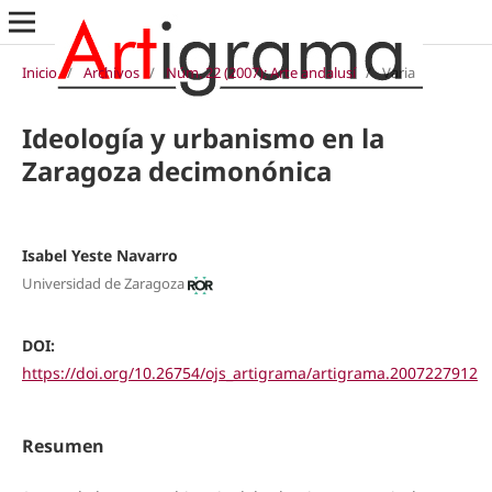
Inicio
/
Archivos
/
Núm. 22 (2007): Arte andalusí
/
Varia
Ideología y urbanismo en la
Zaragoza decimonónica
Isabel Yeste Navarro
Universidad de Zaragoza
DOI:
https://doi.org/10.26754/ojs_artigrama/artigrama.2007227912
Resumen