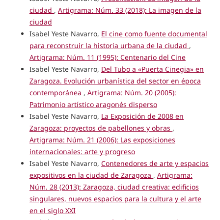
ciudad
,
Artigrama: Núm. 33 (2018): La imagen de la
ciudad
Isabel Yeste Navarro,
El cine como fuente documental
para reconstruir la historia urbana de la ciudad
,
Artigrama: Núm. 11 (1995): Centenario del Cine
Isabel Yeste Navarro,
Del Tubo a «Puerta Cinegia» en
Zaragoza. Evolución urbanística del sector en época
contemporánea
,
Artigrama: Núm. 20 (2005):
Patrimonio artístico aragonés disperso
Isabel Yeste Navarro,
La Exposición de 2008 en
Zaragoza: proyectos de pabellones y obras
,
Artigrama: Núm. 21 (2006): Las exposiciones
internacionales: arte y progreso
Isabel Yeste Navarro,
Contenedores de arte y espacios
expositivos en la ciudad de Zaragoza
,
Artigrama:
Núm. 28 (2013): Zaragoza, ciudad creativa: edificios
singulares, nuevos espacios para la cultura y el arte
en el siglo XXI