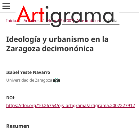
Inicio
/
Archivos
/
Núm. 22 (2007): Arte andalusí
/
Varia
Ideología y urbanismo en la
Zaragoza decimonónica
Isabel Yeste Navarro
Universidad de Zaragoza
DOI:
https://doi.org/10.26754/ojs_artigrama/artigrama.2007227912
Resumen