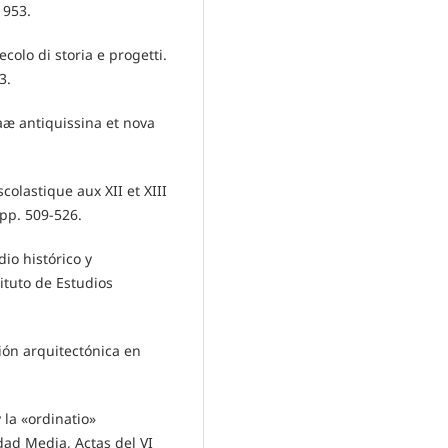
1953.
ecolo di storia e progetti.
3.
aæ antiquissina et nova
olastique aux XII et XIII
 pp. 509-526.
io histórico y
ituto de Estudios
ión arquitectónica en
 la «ordinatio»
dad Media, Actas del VI