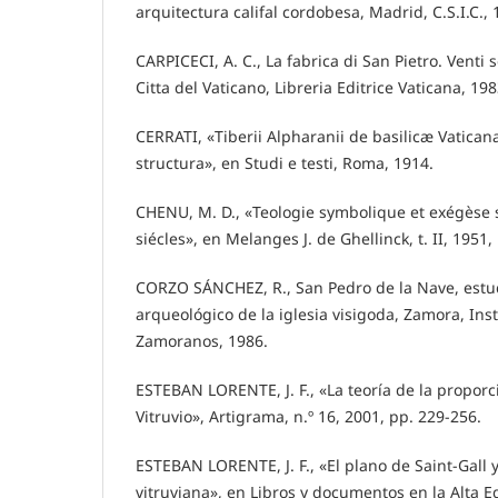
arquitectura califal cordobesa, Madrid, C.S.I.C., 
CARPICECI, A. C., La fabrica di San Pietro. Venti s
Citta del Vaticano, Libreria Editrice Vaticana, 198
CERRATI, «Tiberii Alpharanii de basilicæ Vatican
structura», en Studi e testi, Roma, 1914.
CHENU, M. D., «Teologie symbolique et exégèse sc
siécles», en Melanges J. de Ghellinck, t. II, 1951,
CORZO SÁNCHEZ, R., San Pedro de la Nave, estud
arqueológico de la iglesia visigoda, Zamora, Inst
Zamoranos, 1986.
ESTEBAN LORENTE, J. F., «La teoría de la proporc
Vitruvio», Artigrama, n.º 16, 2001, pp. 229-256.
ESTEBAN LORENTE, J. F., «El plano de Saint-Gall y
vitruviana», en Libros y documentos en la Alta E