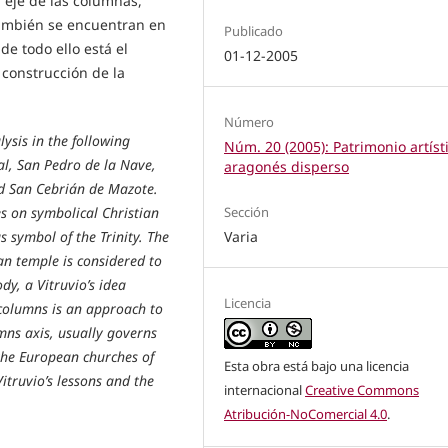
al eje de las columnas,
 también se encuentran en
Publicado
de todo ello está el
01-12-2005
 construcción de la
Número
ysis in the following
Núm. 20 (2005): Patrimonio artíst
l, San Pedro de la Nave,
aragonés disperso
d San Cebrián de Mazote.
Sección
ies on symbolical Christian
Varia
s symbol of the Trinity. The
an temple is considered to
dy, a Vitruvio’s idea
Licencia
 columns is an approach to
umns axis, usually governs
 the European churches of
Esta obra está bajo una licencia
Vitruvio’s lessons and the
internacional
Creative Commons
Atribución-NoComercial 4.0
.