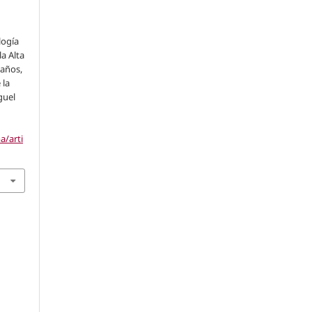
logía
la Alta
Baños,
 la
guel
a/arti