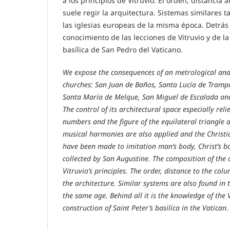
a los principios de Vitruvio. El orden, distancia 
suele regir la arquitectura. Sistemas similares
las iglesias europeas de la misma época. Detrás 
conocimiento de las lecciones de Vitruvio y de la
basílica de San Pedro del Vaticano.
We expose the consequences of an metrological anal
churches: San Juan de Baños, Santa Lucía de Trampa
Santa María de Melque, San Miguel de Escalada an
The control of its architectural space especially rel
numbers and the figure of the equilateral triangle a
musical harmonies are also applied and the Christi
have been made to imitation man’s body, Christ’s bo
collected by San Augustine. The composition of the
Vitruvio’s principles. The order, distance to the col
the architecture. Similar systems are also found in
the same age. Behind all it is the knowledge of the 
construction of Saint Peter’s basilica in the Vatican.