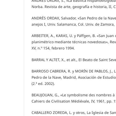
ANDRÉS ORDAX, S., «La basílica hispanovisigoda 
Norba. Revista de arte, geografía e historia, II, 
ANDRÉS ORDAX, Salvador, «San Pedro de la Nave
anejos I, Univ. Salamanca, Col. Univ. de Zamora, 
ARBEITER, A., KARAS, U. y Páffgen, B. «San Juan
planimétrico mediante técnicas novedosas», Rev
XV, n.º 154, febrero 1994.
BARRAL Y ALTET, X., et alt., El Beato de Saint Sev
BARROSO CABRERA, R. y MORÍN DE PABLOS, J., La
Pedro de la Nave, Madrid, Asociación de Estudio
(2.ª ed. 2002).
BEAUJOUAN, G., «Le symbolisme des nombres à 
Cahiers de Civilisation Médiévale, IV, 1961, pp. 
CABALLERO ZOREDA, L. y otros, La Iglesia de San