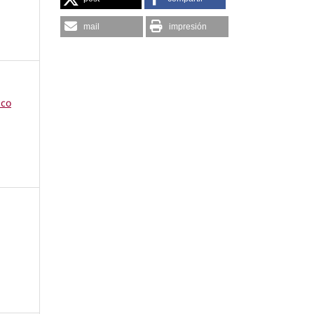
mail
impresión
ico