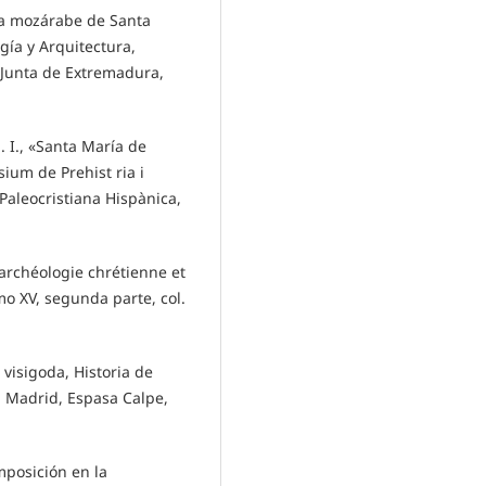
ia mozárabe de Santa
gía y Arquitectura,
Junta de Extremadura,
I., «Santa María de
ium de Prehist ria i
Paleocristiana Hispànica,
’archéologie chrétienne et
omo XV, segunda parte, col.
visigoda, Historia de
, Madrid, Espasa Calpe,
posición en la