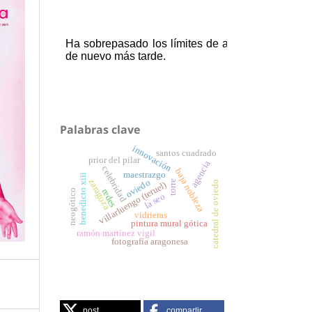
Palabras clave
innovación
santos cuadrado
prior del pilar
agencia
celebridad
baja nobleza
maestrazgo
benedicto xiii
zaragoza
oviedo
torre
catedral de oviedo
villarluengo (teruel)
redes
neogótico
la seo
vidrieras
pintura mural gótica
ramón martínez vigil
fotografía aragonesa
post
compartir