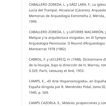
CABALLERO ZOREDA, L. y SÁEZ LARA, F., La igles
Lucía del Trampal, Alcuescar (Cáceres), Arqueolo
Memorias de Arqueología Extremeña 2, Mérida, 
1999.
CABALLERO ZOREDA, L. y LATORRE MACARRÓN, J. 
Melque y la arquitectura visigoda», en IX Sympos
Arqueología Peninsular. II Reunió d’Arqueologia 
Montserrat 1978 (1982).
CABROL, F. y LECLERCQ, H. (1948), Dictionnaire d
de la liturgie, bajo la dirección de H, Marrou, t
3.329, París, Letouzey et Ané, 1953.
CAMPS, E., «El Arte Hispanovisigodo», en España 
España dirigida por R. Menéndez Pidal, tomo III
1940, p. 569.
CAMPS CAZORLA, E., Módulo, proporciones y com