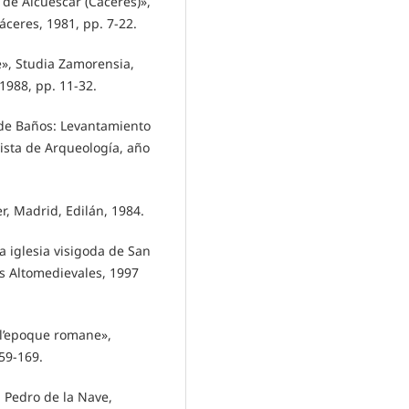
de Alcuescar (Cáceres)»,
Cáceres, 1981, pp. 7-22.
», Studia Zamorensia,
1988, pp. 11-32.
 de Baños: Levantamiento
ista de Arqueología, año
er, Madrid, Edilán, 1984.
 iglesia visigoda de San
s Altomedievales, 1997
l’epoque romane»,
159-169.
 Pedro de la Nave,