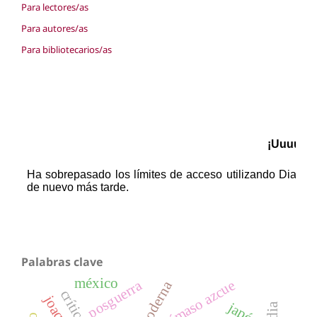
Para lectores/as
Para autores/as
Para bibliotecarios/as
Palabras clave
méxico
posguerra
dámaso azcue
japón