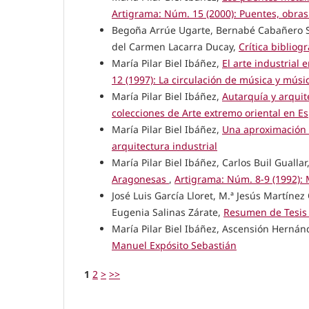
Artigrama: Núm. 15 (2000): Puentes, obras
Begoña Arrúe Ugarte, Bernabé Cabañero Su
del Carmen Lacarra Ducay,
Crítica bibliog
María Pilar Biel Ibáñez,
El arte industrial
12 (1997): La circulación de música y mús
María Pilar Biel Ibáñez,
Autarquía y arquit
colecciones de Arte extremo oriental en E
María Pilar Biel Ibáñez,
Una aproximación a
arquitectura industrial
María Pilar Biel Ibáñez, Carlos Buil Guall
Aragonesas
,
Artigrama: Núm. 8-9 (1992):
José Luis García Lloret, M.ª Jesús Martíne
Eugenia Salinas Zárate,
Resumen de Tesis 
María Pilar Biel Ibáñez, Ascensión Herná
Manuel Expósito Sebastián
1
2
>
>>