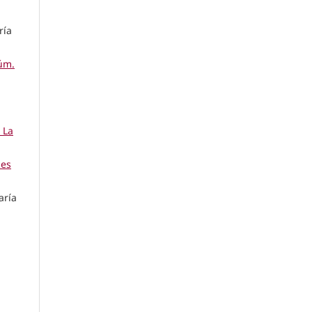
ría
úm.
 La
nes
aría