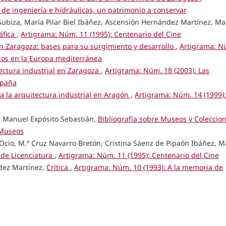
 de ingeniería e hidráulicas, un patrimonio a conservar
biza, María Pilar Biel Ibáñez, Ascensión Hernández Martínez, Ma
ráfica
,
Artigrama: Núm. 11 (1995): Centenario del Cine
 en Zaragoza: bases para su surgimiento y desarrollo
,
Artigrama: N
icos en la Europa mediterránea
ectura industrial en Zaragoza
,
Artigrama: Núm. 18 (2003): Las
spaña
 la arquitectura industrial en Aragón
,
Artigrama: Núm. 14 (1999):
ar, Manuel Expósito Sebastián,
Bibliografía sobre Museos y Coleccio
 Museos
z Ocio, M.ª Cruz Navarro Bretón, Cristina Sáenz de Pipaón Ibáñez, M
de Licenciatura
,
Artigrama: Núm. 11 (1995): Centenario del Cine
ndez Martínez,
Crítica
,
Artigrama: Núm. 10 (1993): A la memoria de