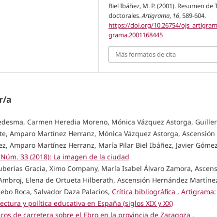
Biel Ibáñez, M. P. (2001). Resumen de 
doctorales.
Artigrama
,
16
, 589-604.
https://doi.org/10.26754/ojs_artigram
grama.2001168445
Más formatos de cita
r/a
 Ledesma, Carmen Heredia Moreno, Mónica Vázquez Astorga, Guille
ente, Amparo Martínez Herranz, Mónica Vázquez Astorga, Ascensión
ez, Amparo Martínez Herranz, María Pilar Biel Ibáñez, Javier Góme
 Núm. 33 (2018): La imagen de la ciudad
uberías Gracia, Ximo Company, María Isabel Álvaro Zamora, Ascen
mbroj, Elena de Ortueta Hilberath, Ascensión Hernández Martíne
cebo Roca, Salvador Daza Palacios,
Crítica bibliográfica
,
Artigrama:
ctura y política educativa en España (siglos XIX y XX)
cos de carretera sobre el Ebro en la provincia de Zaragoza
,