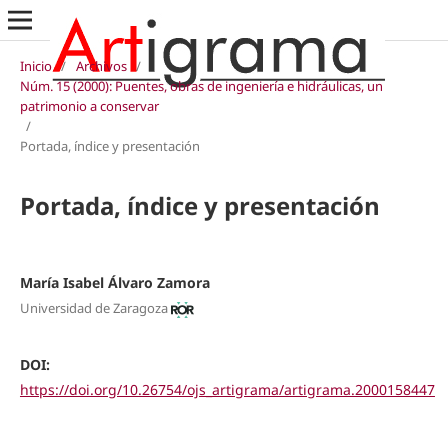
Inicio
/
Archivos
/
Núm. 15 (2000): Puentes, obras de ingeniería e hidráulicas, un
patrimonio a conservar
/
Portada, índice y presentación
Portada, índice y presentación
María Isabel Álvaro Zamora
Universidad de Zaragoza
DOI:
https://doi.org/10.26754/ojs_artigrama/artigrama.2000158447