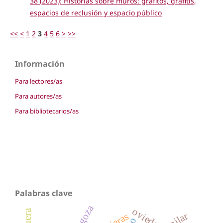
38 (2023): Historias sobre muros: grafitos, grafitis,
espacios de reclusión y espacio público
<<
<
1
2
3
4
5
6
>
>>
Información
Para lectores/as
Para autores/as
Para bibliotecarios/as
Palabras clave
zaragoza
oviedo