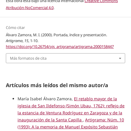
Esta obra está bajo una licencia internacional
Creative Commons
Atribución-NoComercial 4.0
.
Cómo citar
Álvaro Zamora, M. I. (2000). Portada, índice y presentación.
Artigrama
,
15
, 1-10.
https://doi.org/10.26754/ojs_artigrama/artigrama.2000158447
Más formatos de cita
Artículos más leídos del mismo autor/a
María Isabel Álvaro Zamora,
El retablo mayor de la
iglesia de San Ildefonso (Simón Ubau, 1762): reflejo de
la estancia de Ventura Rodríguez en Zaragoza y de la
inauguración de la Santa Capilla
,
Artigrama: Núm. 10
(1993): A la memoria de Manuel Expósito Sebastián