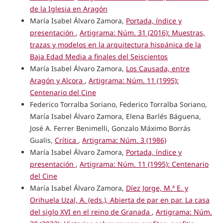
de la Iglesia en Aragón
María Isabel Álvaro Zamora,
Portada, índice y
presentación
,
Artigrama: Núm. 31 (2016): Muestras,
trazas y modelos en la arquitectura hispánica de la
Baja Edad Media a finales del Seiscientos
María Isabel Álvaro Zamora,
Los Causada, entre
Aragón y Alcora
,
Artigrama: Núm. 11 (1995):
Centenario del Cine
Federico Torralba Soriano, Federico Torralba Soriano,
María Isabel Álvaro Zamora, Elena Barlés Báguena,
José A. Ferrer Benimelli, Gonzalo Máximo Borrás
Gualis,
Crítica
,
Artigrama: Núm. 3 (1986)
María Isabel Álvaro Zamora,
Portada, índice y
presentación
,
Artigrama: Núm. 11 (1995): Centenario
del Cine
María Isabel Álvaro Zamora,
Díez Jorge, M.ª E. y
Orihuela Uzal, A. (eds.), Abierta de par en par. La casa
del siglo XVI en el reino de Granada
,
Artigrama: Núm.