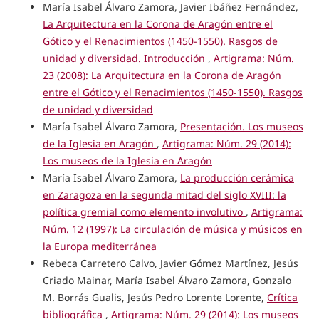
María Isabel Álvaro Zamora, Javier Ibáñez Fernández,
La Arquitectura en la Corona de Aragón entre el
Gótico y el Renacimientos (1450-1550). Rasgos de
unidad y diversidad. Introducción
,
Artigrama: Núm.
23 (2008): La Arquitectura en la Corona de Aragón
entre el Gótico y el Renacimientos (1450-1550). Rasgos
de unidad y diversidad
María Isabel Álvaro Zamora,
Presentación. Los museos
de la Iglesia en Aragón
,
Artigrama: Núm. 29 (2014):
Los museos de la Iglesia en Aragón
María Isabel Álvaro Zamora,
La producción cerámica
en Zaragoza en la segunda mitad del siglo XVIII: la
política gremial como elemento involutivo
,
Artigrama:
Núm. 12 (1997): La circulación de música y músicos en
la Europa mediterránea
Rebeca Carretero Calvo, Javier Gómez Martínez, Jesús
Criado Mainar, María Isabel Álvaro Zamora, Gonzalo
M. Borrás Gualis, Jesús Pedro Lorente Lorente,
Crítica
bibliográfica
,
Artigrama: Núm. 29 (2014): Los museos