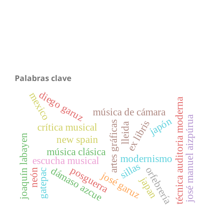
Palabras clave
diego garuz
mexico
técnica auditoria moderna
música de cámara
josé manuel aizpúrua
japón
ex libris
artes gráficas
lleida
crítica musical
joaquín labayen
new spain
música clásica
modernismo
escucha musical
sillas
posguerra
dámaso azcue
orfebrería
neón
gatepac
josé garuz
japan