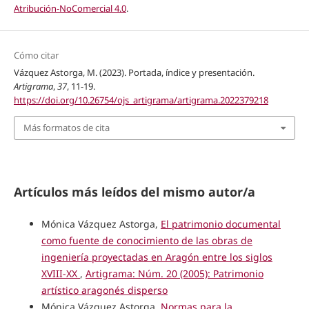
Atribución-NoComercial 4.0
.
Cómo citar
Vázquez Astorga, M. (2023). Portada, índice y presentación.
Artigrama
,
37
, 11-19.
https://doi.org/10.26754/ojs_artigrama/artigrama.2022379218
Más formatos de cita
Artículos más leídos del mismo autor/a
Mónica Vázquez Astorga,
El patrimonio documental
como fuente de conocimiento de las obras de
ingeniería proyectadas en Aragón entre los siglos
XVIII-XX
,
Artigrama: Núm. 20 (2005): Patrimonio
artístico aragonés disperso
Mónica Vázquez Astorga,
Normas para la