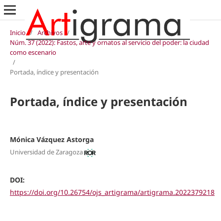
Inicio
/
Archivos
/
Núm. 37 (2022): Fastos, arte y ornatos al servicio del poder: la ciudad
como escenario
/
Portada, índice y presentación
Portada, índice y presentación
Mónica Vázquez Astorga
Universidad de Zaragoza
DOI:
https://doi.org/10.26754/ojs_artigrama/artigrama.2022379218