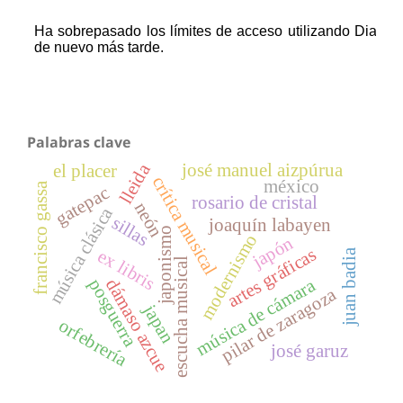
Palabras clave
lleida
josé manuel aizpúrua
el placer
crítica musical
méxico
francisco gassa
gatepac
rosario de cristal
neón
música clásica
sillas
joaquín labayen
japonismo
modernismo
japón
artes gráficas
ex libris
juan badia
escucha musical
posguerra
música de cámara
dámaso azcue
pilar de zaragoza
japan
orfebrería
josé garuz