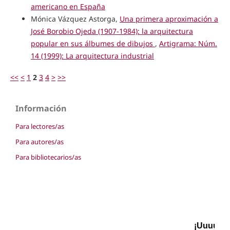
americano en España
Mónica Vázquez Astorga,
Una primera aproximación a
José Borobio Ojeda (1907-1984): la arquitectura
popular en sus álbumes de dibujos
,
Artigrama: Núm.
14 (1999): La arquitectura industrial
<<
<
1
2
3
4
>
>>
Información
Para lectores/as
Para autores/as
Para bibliotecarios/as