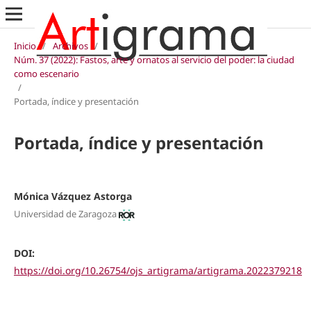
Inicio
/
Archivos
/
Núm. 37 (2022): Fastos, arte y ornatos al servicio del poder: la ciudad
como escenario
/
Portada, índice y presentación
Portada, índice y presentación
Mónica Vázquez Astorga
Universidad de Zaragoza
DOI:
https://doi.org/10.26754/ojs_artigrama/artigrama.2022379218