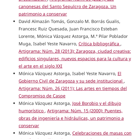
canonesas del Santo Sepulcro de Zaragoza. Un
patrimonio a conservar
David Almazán Tomás, Gonzalo M. Borrás Gualis,
Francesc Ruiz Quesada, Juan Francisco Esteban
Lorente, Mónica Vázquez Astorga, M.ª Pilar Poblador
Muga, Isabel Yeste Navarro,
Crítica bibliográfica
,
Artigrama: Núm. 28 (2013): Zaragoza, ciudad creativa:
edificios singulares, nuevos espacios para la cultura y
el arte en el siglo XXI
Mónica Vázquez Astorga, Isabel Yeste Navarro,
El
Gobierno Civil de Zaragoza y su sede institucional
,
Artigrama: Núm. 26 (2011): Las artes en tiempos del
Compromiso de Caspe
Mónica Vázquez Astorga,
José Borobio y el dibujo
humorístico
,
Artigrama: Núm. 15 (2000): Puentes,
obras de ingeniería e hidráulicas, un patrimonio a
conservar
Mónica Vázquez Astorga,
Celebraciones de masas con