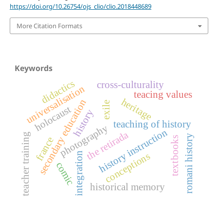
https://doi.org/10.26754/ojs_clio/clio.2018448689
More Citation Formats
Keywords
didactics
cross-culturality
universalisation
teacing values
heritage
secondary education
exile
holocaust
history
teaching of history
photography
history instruction
the retirada
teacher training
romani history
france
textbooks
conceptions
integration
comic
historical memory