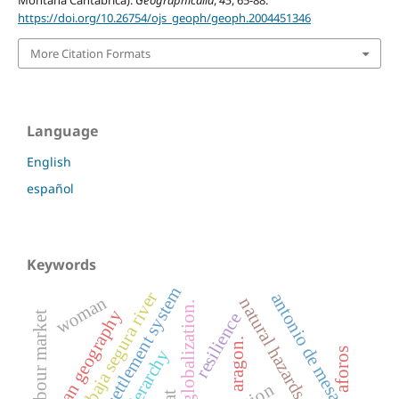
https://doi.org/10.26754/ojs_geoph/geoph.2004451346
More Citation Formats
Language
English
español
Keywords
settlement system
vega baja segura river
antonio de mesa
woman
natural hazards
globalization.
urban geography
resilience
labour market
aragon.
aforos