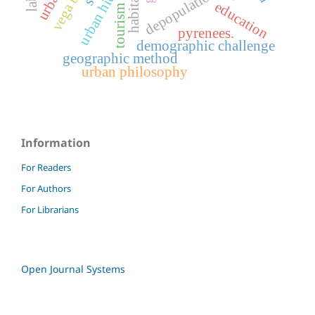
urban hierarchy
depopulation
habitat
education
tourism
pyrenees.
demographic challenge
geographic method
urban philosophy
Information
For Readers
For Authors
For Librarians
Open Journal Systems