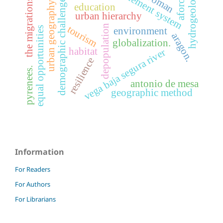
settlement system
hydrogeology
woman
aforos
the migrations
demographic challenge
urban geography
education
urban hierarchy
depopulation
tourism
equal opportunities
environment
aragon.
globalization.
habitat
vega baja segura river
resilience
pyrenees.
antonio de mesa
geographic method
Information
For Readers
For Authors
For Librarians