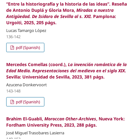
“Entre la historiografía y la historia de las ideas”. Reseña
de Antonio Duplá y Gloria Mora,
Miradas a nuestra
Antigüedad. De Isidoro de Sevilla al s. XXI.
Pamplona:
Urgoiti, 2025, 205 págs.
Lucas Tamargo López
136-142
pdf (Spanish)
Mercedes Comellas (coord.),
La invención romántica de la
Edad Media. Representaciones del medievo en el siglo XIX
.
Sevilla: Universidad d
e Sevilla, 2023, 381 págs.
Azucena Donkervoort
143-148
pdf (Spanish)
Brahim El-Guabli,
Moroccan Other-Archives
, Nueva York:
Fordham University Press, 2023, 288 págs.
José Miguel Trasobares Lasierra
149-153