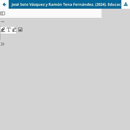
José Soto Vázquez y Ramón Tena Fernández. (2024). Educación lectora en el siglo XXI. Colección Editorial Dykinson. 155 páginas. Identificadores: ISBN 978-84-1070-454-1