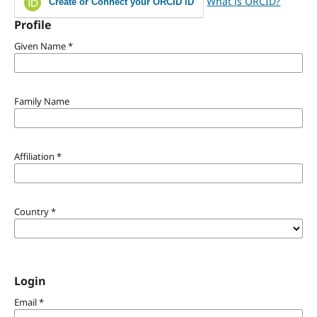
What is ORCID?
Create or Connect your ORCID iD
Profile
Given Name
*
Family Name
Affiliation
*
Country
*
Login
Email
*