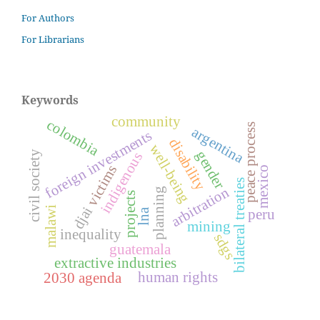
For Authors
For Librarians
Keywords
community
colombia
peace process
argentina
foreign investments
disability
well-being
gender
civil society
indigenous
victims
mexico
bilateral treaties
arbitration
planning
projects
djai
malawi
peru
lna
mining
inequality
sdgs
guatemala
extractive industries
human rights
2030 agenda