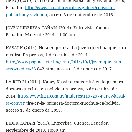
(INEC) (2010). Censo Nacional de Población y Vivienda 2010,
Ecuador.
http://www.ecuadorencifras.gob.ec/censo-de-
poblacion-y-vivienda
, acceso 3 de septiembre de 2016.
JOVEN LIDERESA CAÑARI (2014). Entrevista. Cuenca,
Ecuador. Marzo de 2014. 11:00 am.
KASAI N (2014). Nota en prensa. La joven quechua que será
médica. En prensa, 1 de octubre de 2014.
http://www.paginasiete.bo/gente/2014/10/1/joven-quechua-
sera-medica-33
842.html, acceso 16 de enero de 2017.
LA RED 21 (2014). Nancy Kasai se convertirá en la primera
doctora quechua en Bolivia. En prensa, 3 de octubre de
2014.
http://www.lr21.com.uy/mujeres/1197297-nancy-kasai-
se-conver
tira-en-la- primera-doctora-quechua-en-bolivia,
acceso 16 de enero de 2017.
LÍDER CAÑARI (2013). Entrevista. Cuenca, Ecuador.
Noviembre de 2013. 10:00 am.