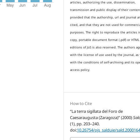
articles, authorizing the use, dissemination,
transmission and public display of their conten
provided that the authorship, url and journal a
cited, and that they are not used for commerci
purposes. The right to reproduce the articles i
copy, portable document format (.pdf) or HTML
editions of JoS is also reserved. The authors a
with the license of use used by the journal, as 
with the conditions of self-archiving and its op
access policy.
How to Cite
“La terra sigillata del Foro de
Caesaraugusta (Zaragoza)” (2000)
Sal
(1), pp. 203–240.
doi:
10.26754/ojs_salduie/sald.200016