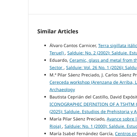
Similar Articles
Álvaro Cantos Carnicer,
Terra sigillata itá
Teruel)
,
Salduie: No. 2 (2002): Salduie. Es
Eduardo,
Ceramic, glass and metal from t
Sector
,
Salduie: Vol. 26 No. 1 (2026): Sald
M.ª Pilar Sáenz Preciado, J. Carlos Sáenz P
Cereceda workshop (Arenzana de Arriba, L
Archaeology
Bautista Ceprián del Castillo, David Expós
ICONOGRAPHIC DEFINITION OF A TSHTM
(2025): Salduie. Estudios de Prehistoria y 
María Pilar Sáenz Preciado,
Avance sobre l
Rioja)
,
Salduie: No. 1 (2000): Salduie. Est
María Isabel Fernández García,
Centros pr