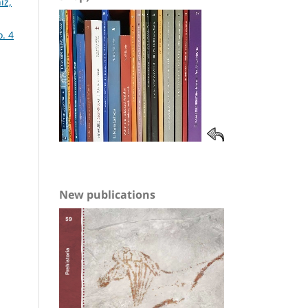
iz,
o. 4
New publications