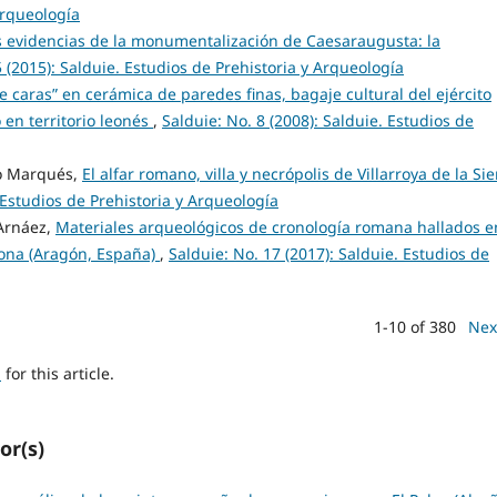
Arqueología
 evidencias de la monumentalización de Caesaraugusta: la
5 (2015): Salduie. Estudios de Prehistoria y Arqueología
e caras” en cerámica de paredes finas, bagaje cultural del ejército
en territorio leonés
,
Salduie: No. 8 (2008): Salduie. Estudios de
o Marqués,
El alfar romano, villa y necrópolis de Villarroya de la Sie
. Estudios de Prehistoria y Arqueología
Arnáez,
Materiales arqueológicos de cronología romana hallados e
azona (Aragón, España)
,
Salduie: No. 17 (2017): Salduie. Estudios de
1-10 of 380
Nex
h
for this article.
or(s)