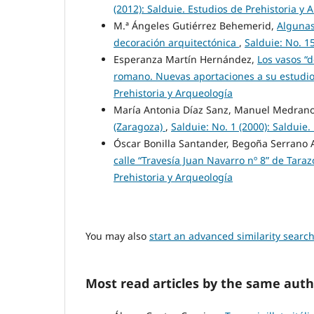
(2012): Salduie. Estudios de Prehistoria y 
M.ª Ángeles Gutiérrez Behemerid,
Algunas
decoración arquitectónica
,
Salduie: No. 1
Esperanza Martín Hernández,
Los vasos “d
romano. Nuevas aportaciones a su estudio 
Prehistoria y Arqueología
María Antonia Díaz Sanz, Manuel Medran
(Zaragoza)
,
Salduie: No. 1 (2000): Salduie
Óscar Bonilla Santander, Begoña Serrano 
calle “Travesía Juan Navarro nº 8” de Tar
Prehistoria y Arqueología
You may also
start an advanced similarity searc
Most read articles by the same auth