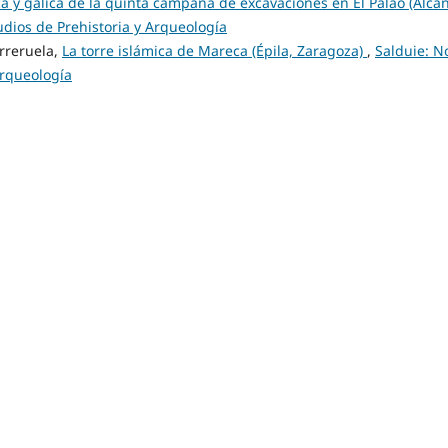
lica y gálica de la quinta campaña de excavaciones en El Palao (Alcañ
tudios de Prehistoria y Arqueología
rreruela,
La torre islámica de Mareca (Épila, Zaragoza)
,
Salduie: N
Arqueología