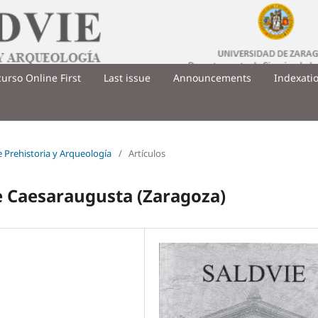
urso Online First
Last issue
Announcements
Indexati
de Prehistoria y Arqueología
/
Artículos
 de Caesaraugusta (Zaragoza)