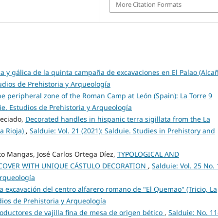
More Citation Formats
lica y gálica de la quinta campaña de excavaciones en El Palao (Alcañ
tudios de Prehistoria y Arqueología
he peripheral zone of the Roman Camp at León (Spain): La Torre 9
uie. Estudios de Prehistoria y Arqueología
reciado,
Decorated handles in hispanic terra sigillata from the La
a Rioja)
,
Salduie: Vol. 21 (2021): Salduie. Studies in Prehistory and
ito Mangas, José Carlos Ortega Díez,
TYPOLOGICAL AND
 COVER WITH UNIQUE CÁSTULO DECORATION
,
Salduie: Vol. 25 No. 
Arqueología
a excavación del centro alfarero romano de "El Quemao" (Tricio, La
udios de Prehistoria y Arqueología
oductores de vajilla fina de mesa de origen bético
,
Salduie: No. 11