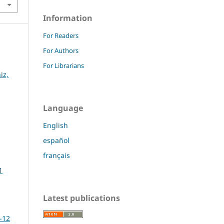
Information
For Readers
For Authors
For Librarians
iz,
Language
English
español
français
1
Latest publications
-12