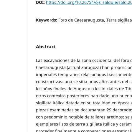
DOI:
https://doi.org/10.26754/ojs_salduie/sald.
Keywords:
Foro de Caesaraugusta, Terra sigillata
Abstract
Las excavaciones de la zona occidental del foro d
Caesaraugusta (actual Zaragoza) han proporcion
imperiales tempranos relacionados básicamente
constructivas: una se sitia unos años antes del c
los años finales de Augusto o los iniciales de Tib
otros contexios posteriores han dado una buena
sigillata itálica datada en su totalidad en época
piezas examinadas se documantan 29 decoradas y
con predominio notable de talleres aretinos; se
ejemplares lisos de terra sigillata itálica y cerá
proceder finalmente a comparaciones estratigráf