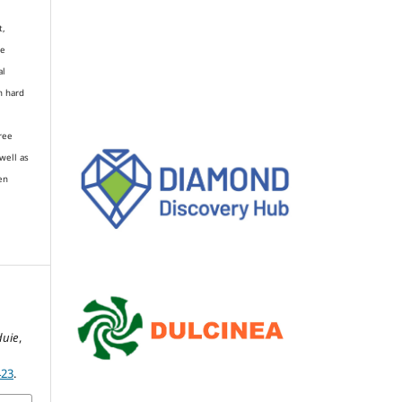
t,
re
al
n hard
gree
well as
en
duie
,
423
.