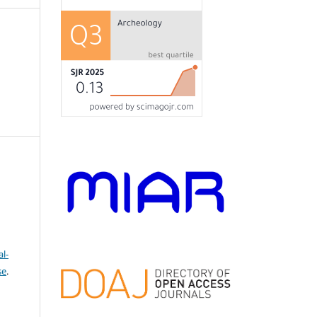
l-
se
.