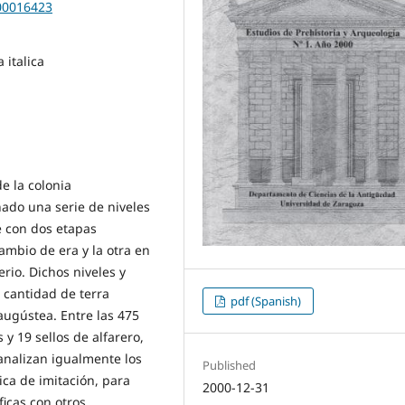
200016423
 italica
e la colonia
ado una serie de niveles
 con dos etapas
ambio de era y la otra en
erio. Dichos niveles y
 cantidad de terra
pdf (Spanish)
 augústea. Entre las 475
 19 sellos de alfarero,
 analizan igualmente los
Published
mica de imitación, para
2000-12-31
icas con otros