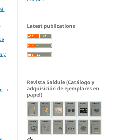
nal
,
l
,
Latest publications
 de
a y
Revista Salduie (Catálogo y
adquisición de ejemplares en
t
papel)
La