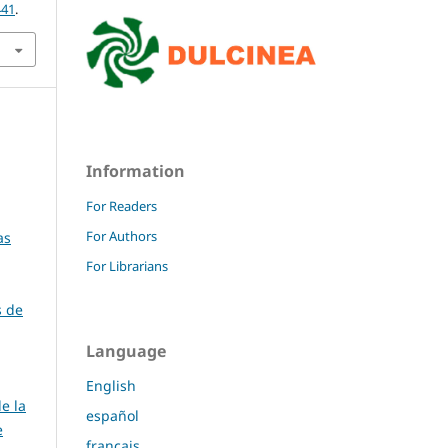
441
.
Information
For Readers
For Authors
as
For Librarians
s de
Language
English
e la
español
e
français