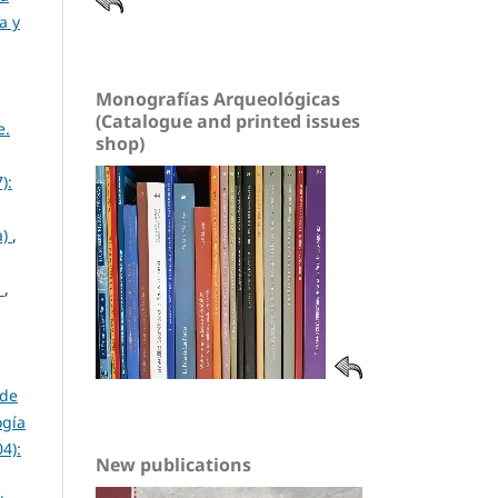
a y
Monografías Arqueológicas
(Catalogue and printed issues
e.
shop)
):
a)
,
)
,
 de
ogía
4):
New publications