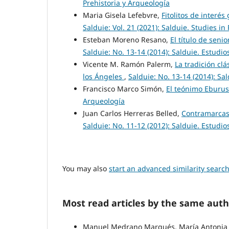
Prehistoria y Arqueología
Maria Gisela Lefebvre,
Fitolitos de interé
Salduie: Vol. 21 (2021): Salduie. Studies i
Esteban Moreno Resano,
El título de seni
Salduie: No. 13-14 (2014): Salduie. Estudio
Vicente M. Ramón Palerm,
La tradición clá
los Ángeles
,
Salduie: No. 13-14 (2014): Sa
Francisco Marco Simón,
El teónimo Eburus 
Arqueología
Juan Carlos Herreras Belled,
Contramarcas d
Salduie: No. 11-12 (2012): Salduie. Estudio
You may also
start an advanced similarity searc
Most read articles by the same auth
Manuel Medrano Marqués, María Antonia 