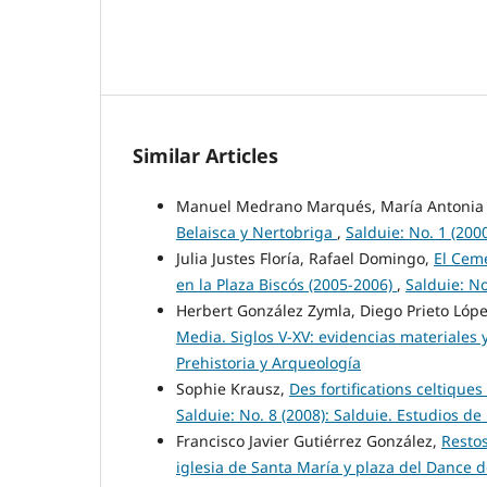
Similar Articles
Manuel Medrano Marqués, María Antonia 
Belaisca y Nertobriga
,
Salduie: No. 1 (200
Julia Justes Floría, Rafael Domingo,
El Cem
en la Plaza Biscós (2005-2006)
,
Salduie: No
Herbert González Zymla, Diego Prieto Lóp
Media. Siglos V-XV: evidencias materiale
Prehistoria y Arqueología
Sophie Krausz,
Des fortifications celtiqu
Salduie: No. 8 (2008): Salduie. Estudios de
Francisco Javier Gutiérrez González,
Restos
iglesia de Santa María y plaza del Dance 