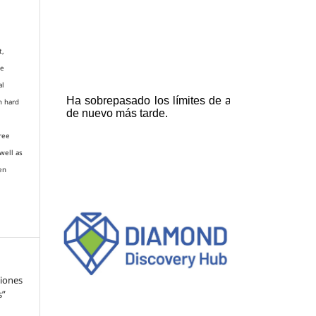
t,
re
al
n hard
gree
well as
en
xiones
s”