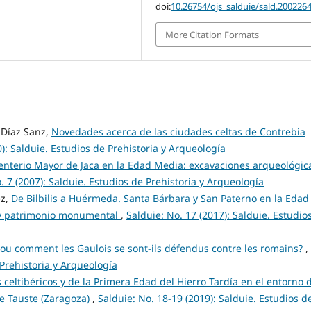
doi:
10.26754/ojs_salduie/sald.200226
More Citation Formats
Díaz Sanz,
Novedades acerca de las ciudades celtas de Contrebia
0): Salduie. Estudios de Prehistoria y Arqueología
enterio Mayor de Jaca en la Edad Media: excavaciones arqueológic
. 7 (2007): Salduie. Estudios de Prehistoria y Arqueología
ez,
De Bilbilis a Huérmeda. Santa Bárbara y San Paterno en la Edad
s y patrimonio monumental
,
Salduie: No. 17 (2017): Salduie. Estudio
es ou comment les Gaulois se sont-ils défendus contre les romains?
,
 Prehistoria y Arqueología
 celtibéricos y de la Primera Edad del Hierro Tardía en el entorno d
de Tauste (Zaragoza)
,
Salduie: No. 18-19 (2019): Salduie. Estudios d