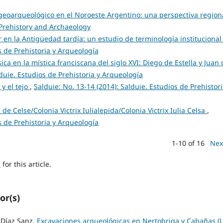
s geoarqueológico en el Noroeste Argentino: una perspectiva regio
n Prehistory and Archaeology
or en la Antigüedad tardía: un estudio de terminología instituciona
s de Prehistoria y Arqueología
sica en la mística franciscana del siglo XVI: Diego de Estella y Juan
lduie. Estudios de Prehistoria y Arqueología
y el tejo
,
Salduie: No. 13-14 (2014): Salduie. Estudios de Prehistori
e Celse/Colonia Victrix Iulialepida/Colonia Victrix Iulia Celsa
,
s de Prehistoria y Arqueología
1-10 of 16
Nex
h
for this article.
or(s)
Díaz Sanz,
Excavaciones arqueológicas en Nertobriga y Cabañas (