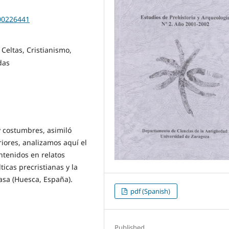
200226441
 Celtas, Cristianismo,
das
y costumbres, asimiló
iores, analizamos aquí el
ntenidos en relatos
icas precristianas y la
Basa (Huesca, España).
pdf (Spanish)
Published