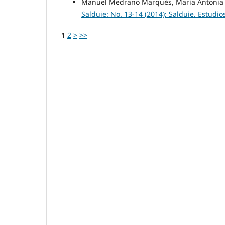
Manuel Medrano Marqués, María Antonia 
Salduie: No. 13-14 (2014): Salduie. Estudio
1
2
>
>>