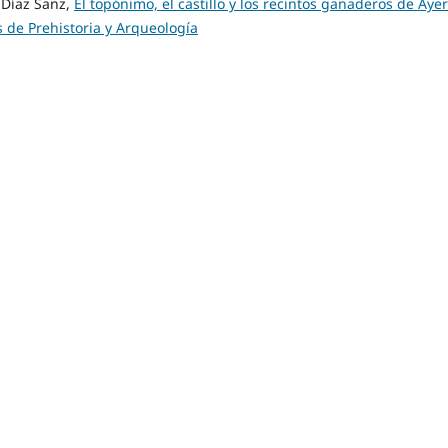
Díaz Sanz,
El topónimo, el castillo y los recintos ganaderos de Ay
s de Prehistoria y Arqueología