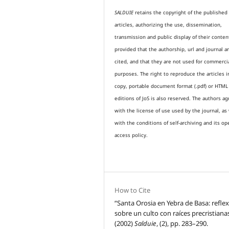
SALDUIE
retains the copyright of the published
articles, authorizing the use, dissemination,
transmission and public display of their conten
provided that the authorship, url and journal a
cited, and that they are not used for commerci
purposes. The right to reproduce the articles i
copy, portable document format (.pdf) or HTML
editions of JoS is also reserved. The authors a
with the license of use used by the journal, as 
with the conditions of self-archiving and its op
access policy.
How to Cite
“Santa Orosia en Yebra de Basa: refle
sobre un culto con raíces precristiana
(2002)
Salduie
, (2), pp. 283–290.