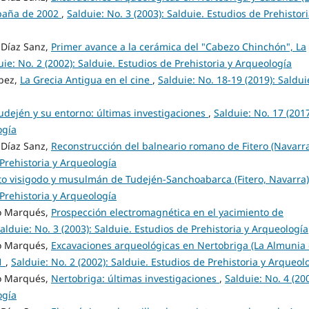
paña de 2002
,
Salduie: No. 3 (2003): Salduie. Estudios de Prehistori
Díaz Sanz,
Primer avance a la cerámica del "Cabezo Chinchón", La
uie: No. 2 (2002): Salduie. Estudios de Prehistoria y Arqueología
pez,
La Grecia Antigua en el cine
,
Salduie: No. 18-19 (2019): Saldui
 Tudején y su entorno: últimas investigaciones
,
Salduie: No. 17 (2017
ogía
Díaz Sanz,
Reconstrucción del balneario romano de Fitero (Navarr
 Prehistoria y Arqueología
to visigodo y musulmán de Tudején-Sanchoabarca (Fitero, Navarra
 Prehistoria y Arqueología
o Marqués,
Prospección electromagnética en el yacimiento de
alduie: No. 3 (2003): Salduie. Estudios de Prehistoria y Arqueología
o Marqués,
Excavaciones arqueológicas en Nertobriga (La Almunia
01
,
Salduie: No. 2 (2002): Salduie. Estudios de Prehistoria y Arqueol
o Marqués,
Nertobriga: últimas investigaciones
,
Salduie: No. 4 (200
ogía