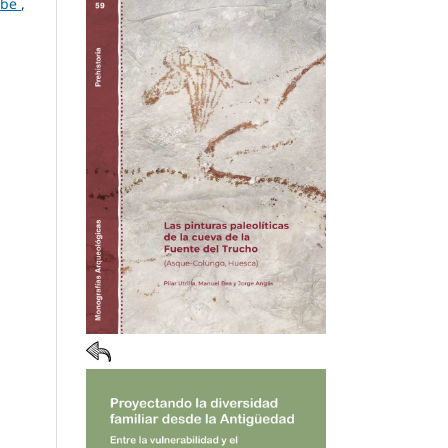
erbe
,