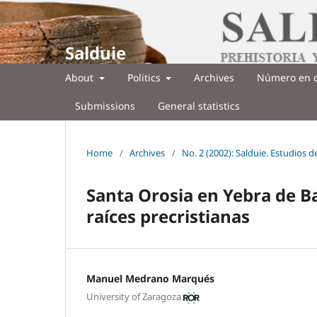
Salduie
About
Politics
Archives
Número en c
Submissions
General statistics
Home
/
Archives
/
No. 2 (2002): Salduie. Estudios 
Santa Orosia en Yebra de Ba
raíces precristianas
Manuel Medrano Marqués
University of Zaragoza