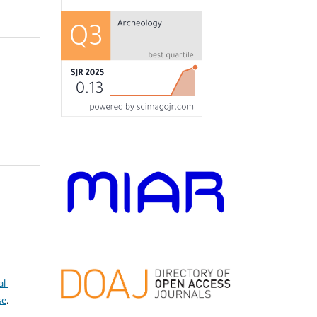
l-
se
.