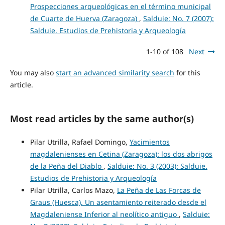
Prospecciones arqueológicas en el término municipal
de Cuarte de Huerva (Zaragoza)
,
Salduie: No. 7 (2007):
Salduie. Estudios de Prehistoria y Arqueología
1-10 of 108
Next
You may also
start an advanced similarity search
for this
article.
Most read articles by the same author(s)
Pilar Utrilla, Rafael Domingo,
Yacimientos
magdalenienses en Cetina (Zaragoza): los dos abrigos
de la Peña del Diablo
,
Salduie: No. 3 (2003): Salduie.
Estudios de Prehistoria y Arqueología
Pilar Utrilla, Carlos Mazo,
La Peña de Las Forcas de
Graus (Huesca). Un asentamiento reiterado desde el
Magdaleniense Inferior al neolítico antiguo
,
Salduie: