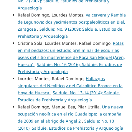
No. 7 (2007): Salduie. Estudios de Prehistoria y
Arqueología
Rafael Domingo, Lourdes Montes,
Valcervera y Rambla
de Legunova: dos yacimientos postpaleolíticos en Biel,
Zaragoza
,
Salduie: No. 9 (2009): Salduie. Estudios de
Prehistoria y Arqueología
Cristina Sola, Lourdes Montes, Rafael Domingo,
Rotas
en mil pedazos: un estudio preliminar de esquirlas
óseas del sitio musteriense de Roca San Miguel (Arén,
Huesca)
,
Salduie: No. 16 (2016): Salduie. Estudios de
Prehistoria y Arqueología
Lourdes Montes, Rafael Domingo,
Hallazgos
singulares del Neolítico y del Calcolítico-Bronce en la
Hoya de Huesca
,
Salduie: No. 13-14 (2014): Salduie.
Estudios de Prehistoria y Arqueología
Rafael Domingo, Manuel Bea, Pilar Utrilla,
Una nueva
ocupación neolítica en el río Guadalope: la campaña
de 2009 en el abrigo de Ángel 2
,
Salduie: No. 10
(2010): Salduie. Estudios de Prehistoria y Arqueología