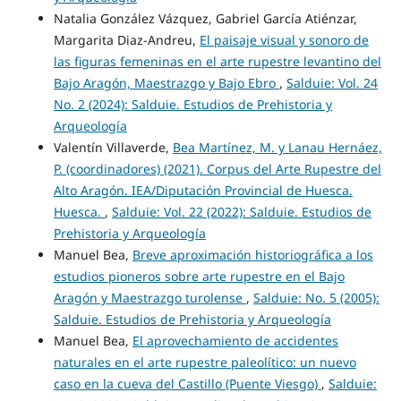
Natalia González Vázquez, Gabriel García Atiénzar,
Margarita Diaz-Andreu,
El paisaje visual y sonoro de
las figuras femeninas en el arte rupestre levantino del
Bajo Aragón, Maestrazgo y Bajo Ebro
,
Salduie: Vol. 24
No. 2 (2024): Salduie. Estudios de Prehistoria y
Arqueología
Valentín Villaverde,
Bea Martínez, M. y Lanau Hernáez,
P. (coordinadores) (2021). Corpus del Arte Rupestre del
Alto Aragón. IEA/Diputación Provincial de Huesca.
Huesca.
,
Salduie: Vol. 22 (2022): Salduie. Estudios de
Prehistoria y Arqueología
Manuel Bea,
Breve aproximación historiográfica a los
estudios pioneros sobre arte rupestre en el Bajo
Aragón y Maestrazgo turolense
,
Salduie: No. 5 (2005):
Salduie. Estudios de Prehistoria y Arqueología
Manuel Bea,
El aprovechamiento de accidentes
naturales en el arte rupestre paleolítico: un nuevo
caso en la cueva del Castillo (Puente Viesgo)
,
Salduie: