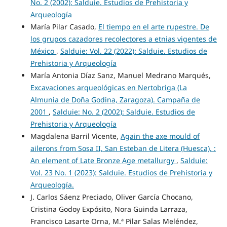
No. 2 (2002): Salduie. Estudios de Prehistoria y
Arqueología
María Pilar Casado,
El tiempo en el arte rupestre. De
los grupos cazadores recolectores a etnias vigentes de
México
,
Salduie: Vol. 22 (2022): Salduie. Estudios de
Prehistoria y Arqueología
María Antonia Díaz Sanz, Manuel Medrano Marqués,
Excavaciones arqueológicas en Nertobriga (La
Almunia de Doña Godina, Zaragoza). Campaña de
2001
,
Salduie: No. 2 (2002): Salduie. Estudios de
Prehistoria y Arqueología
Magdalena Barril Vicente,
Again the axe mould of
ailerons from Sosa II, San Esteban de Litera (Huesca). :
An element of Late Bronze Age metallurgy
,
Salduie:
Vol. 23 No. 1 (2023): Salduie. Estudios de Prehistoria y
Arqueología.
J. Carlos Sáenz Preciado, Oliver García Chocano,
Cristina Godoy Expósito, Nora Guinda Larraza,
Francisco Lasarte Orna, M.ª Pilar Salas Meléndez,