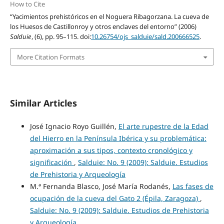
How to Cite
“Yacimientos prehistóricos en el Noguera Ribagorzana. La cueva de
los Huesos de Castillonroy y otros enclaves del entorno” (2006)
Salduie
, (6), pp. 95–115. doi:
10.26754/ojs_salduie/sald.200666525
.
More Citation Formats
Similar Articles
José Ignacio Royo Guillén,
El arte rupestre de la Edad
del Hierro en la Península Ibérica y su problemática:
aproximación a sus tipos, contexto cronológico y
significación
,
Salduie: No. 9 (2009): Salduie. Estudios
de Prehistoria y Arqueología
M.ª Fernanda Blasco, José María Rodanés,
Las fases de
ocupación de la cueva del Gato 2 (Épila, Zaragoza)
,
Salduie: No. 9 (2009): Salduie. Estudios de Prehistoria
y Arqueología