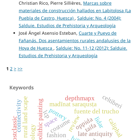
Christian Rico, Pierre Sillières,
Marcas sobre
materiales de construcción hallados en Labitolosa (La
Puebla de Castro, Huesca)
,
Salduie: No. 4 (2004):
Salduie. Estudios de Prehistoria y Arqueología
José Ángel Asensio Esteban,
Cuarte y Pueyo de
Fañanás. Dos asentamientos rurales andalusíes de la
Hoya de Huesca
,
Salduie: No. 11-12 (2012): Salduie.
Estudios de Prehistoria y Arqueología
1
2
>
>>
Keywords
celtiberi
depthmapx
rural land scape
paleolithic painting
connectivity
madīnat saraqusṭa
pottery
fuente del trucho
lcp
review
space
lidar
oppida
postclassic
caliphal
costume
taifa
late antiquity
fashion