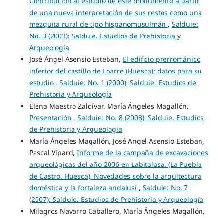
Contribución al estudio de este monumento a partir
de una nueva interpretación de sus restos como una
mezquita rural de tipo hispanomusulmán
,
Salduie:
No. 3 (2003): Salduie. Estudios de Prehistoria y
Arqueología
José Ángel Asensio Esteban,
El edificio prerrománico
inferior del castillo de Loarre (Huesca): datos para su
estudio
,
Salduie: No. 1 (2000): Salduie. Estudios de
Prehistoria y Arqueología
Elena Maestro Zaldívar, María Ángeles Magallón,
Presentación
,
Salduie: No. 8 (2008): Salduie. Estudios
de Prehistoria y Arqueología
María Ángeles Magallón, José Angel Asensio Esteban,
Pascal Vipard,
Informe de la campaña de excavaciones
arqueológicas del año 2006 en Labitolosa. (La Puebla
de Castro. Huesca). Novedades sobre la arquitectura
doméstica y la fortaleza andalusí
,
Salduie: No. 7
(2007): Salduie. Estudios de Prehistoria y Arqueología
Milagros Navarro Caballero, María Ángeles Magallón,