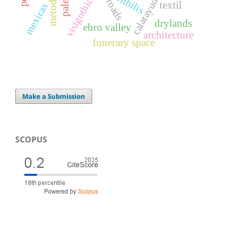
métodology
bilbilis
calatayud
visigothic
roads
textil
mexicas
drylands
ebro valley
architecture
funerary space
Make a Submission
SCOPUS