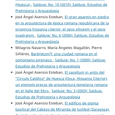
(Huesca)
,
Salduie: No. 10 (2010): Salduie. Estudios de
Prehistoria y Arqueología
José Ángel Asensio Esteban,
El gran aparejo en piedra
en la arquitectura de época romana republicana de la
provincia hispania citerior: el opvs silicevm y el opvs
qvadratvm
,
Salduie: No. 6 (2006): Salduie. Estudios de
Prehistoria y Arqueología
Milagros Navarro, María Ángeles Magallón, Pierre
Sillières,
Barb(otum?): una ciudad romana en el
somontano pirenaico
,
Salduie: No. 1 (2000): Salduie.
Estudios de Prehistoria y Arqueología
José Ángel Asensio Esteban,
El sacellum in antis del
"Círculo Católico" de Huesca (Osca, Hispania Citerior),
un ejemplo precoz de arquitectura templaria romana
en el Valle del Ebro
,
Salduie: No. 3 (2003): Salduie.
Estudios de Prehistoria y Arqueología
José Ángel Asensio Esteban,
El edificio de planta
basilical del Cabezo de Miranda de Juslibol (Zaragoza).