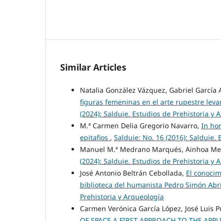
Similar Articles
Natalia González Vázquez, Gabriel García 
figuras femeninas en el arte rupestre lev
(2024): Salduie. Estudios de Prehistoria y 
M.ª Carmen Delia Gregorio Navarro,
In ho
epitafios
,
Salduie: No. 16 (2016): Salduie.
Manuel M.ª Medrano Marqués, Ainhoa Me
(2024): Salduie. Estudios de Prehistoria y 
José Antonio Beltrán Cebollada,
El conocim
biblioteca del humanista Pedro Simón Abri
Prehistoria y Arqueología
Carmen Verónica García López, José Luis 
OF SPACE.A FIRST APPROACH TO THE APPL