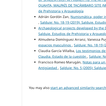
QUAHTA, MALPAÍS DE TACÁMBARO SITE (
de Prehistoria y Arqueología
Adrián Gordón Zan,
Numismática, poder imp
,
Salduie: No. 18-19 (2019): Salduie. Estud
Archaeological projects developed by the
Salduie. Estudios de Prehistoria y Arqueol
Almudena Domínguez Arranz, Vanessa Pu
espacios masculinos
,
Salduie: No. 18-19 (
Claudia García Villalba,
Los testimonios de
Claudia. Estado de la cuestión
,
Salduie: N
Francisco Romeo Marugán,
Notas para un 
Antigüedad
,
Salduie: No. 5 (2005): Saldui
You may also
start an advanced similarity searc