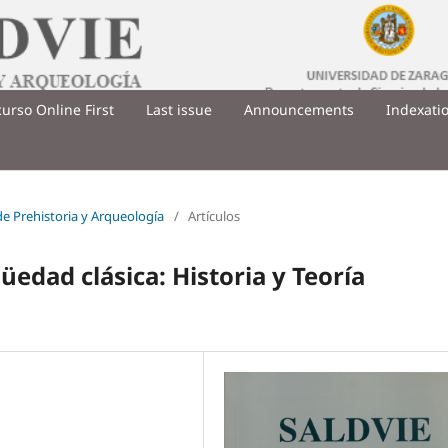
urso Online First
Last issue
Announcements
Indexati
 de Prehistoria y Arqueología
/
Artículos
üedad clásica: Historia y Teoría