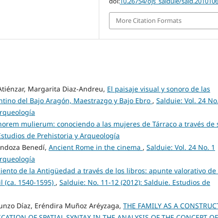
doi:
10.26754/ojs_salduie/sald.201010
More Citation Formats
Atiénzar, Margarita Diaz-Andreu,
El paisaje visual y sonoro de las
antino del Bajo Aragón, Maestrazgo y Bajo Ebro
,
Salduie: Vol. 24 No
Arqueología
norem mulierum: conociendo a las mujeres de Tárraco a través de 
 Estudios de Prehistoria y Arqueología
ndoza Benedí,
Ancient Rome in the cinema
,
Salduie: Vol. 24 No. 1
Arqueología
iento de la Antigüedad a través de los libros: apunte valorativo de 
l (ca. 1540-1595)
,
Salduie: No. 11-12 (2012): Salduie. Estudios de
Punzo Díaz, Eréndira Muñoz Aréyzaga,
THE FAMILY AS A CONSTRU
ICATION OF SPATIAL SYNTAX IN THE ANALYSIS OF THE CONCEPT OF