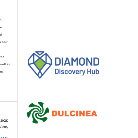
t,
re
al
n hard
gree
well as
en
sica:
duie
,