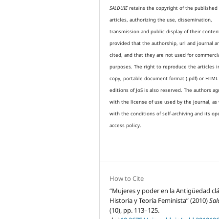
SALDUIE
retains the copyright of the published
articles, authorizing the use, dissemination,
transmission and public display of their conten
provided that the authorship, url and journal a
cited, and that they are not used for commerci
purposes. The right to reproduce the articles i
copy, portable document format (.pdf) or HTML
editions of JoS is also reserved. The authors a
with the license of use used by the journal, as 
with the conditions of self-archiving and its op
access policy.
How to Cite
“Mujeres y poder en la Antigüedad clá
Historia y Teoría Feminista” (2010)
Sal
(10), pp. 113–125.