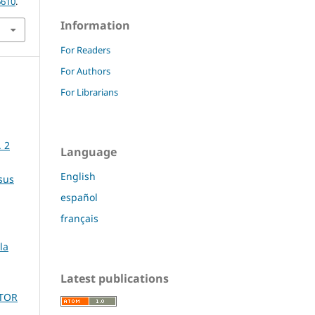
6610
.
Information
For Readers
For Authors
For Librarians
. 2
Language
English
sus
español
français
la
Latest publications
CTOR