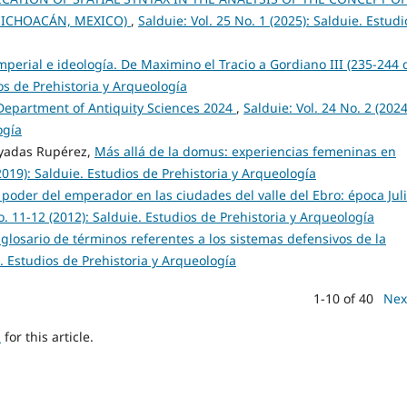
MICHOACÁN, MEXICO)
,
Salduie: Vol. 25 No. 1 (2025): Salduie. Estudi
erial e ideología. De Maximino el Tracio a Gordiano III (235-244 d
ios de Prehistoria y Arqueología
 Department of Antiquity Sciences 2024
,
Salduie: Vol. 24 No. 2 (2024
ogía
yadas Rupérez,
Más allá de la domus: experiencias femeninas en
2019): Salduie. Estudios de Prehistoria y Arqueología
 poder del emperador en las ciudades del valle del Ebro: época Juli
o. 11-12 (2012): Salduie. Estudios de Prehistoria y Arqueología
glosario de términos referentes a los sistemas defensivos de la
e. Estudios de Prehistoria y Arqueología
1-10 of 40
Nex
h
for this article.