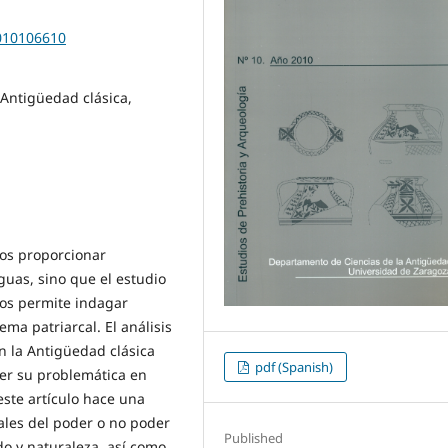
2010106610
 Antigüedad clásica,
 nos proporcionar
uas, sino que el estudio
nos permite indagar
ma patriarcal. El análisis
 la Antigüedad clásica
pdf (Spanish)
er su problemática en
ste artículo hace una
nales del poder o no poder
Published
do y naturaleza, así como