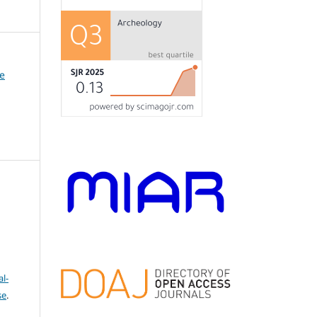
de
l-
se
.