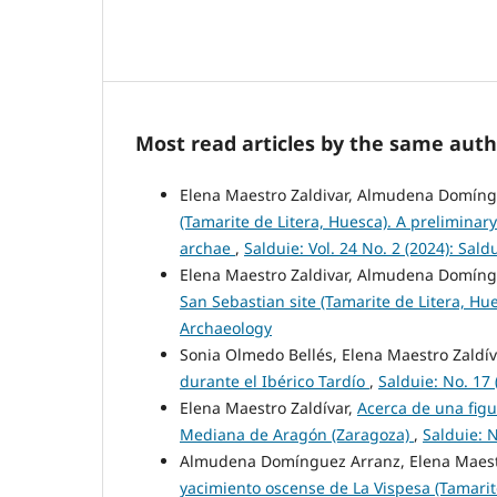
Most read articles by the same auth
Elena Maestro Zaldivar, Almudena Domín
(Tamarite de Litera, Huesca). A preliminary
archae
,
Salduie: Vol. 24 No. 2 (2024): Sal
Elena Maestro Zaldivar, Almudena Domín
San Sebastian site (Tamarite de Litera, Hu
Archaeology
Sonia Olmedo Bellés, Elena Maestro Zaldív
durante el Ibérico Tardío
,
Salduie: No. 17 
Elena Maestro Zaldívar,
Acerca de una figu
Mediana de Aragón (Zaragoza)
,
Salduie: N
Almudena Domínguez Arranz, Elena Maest
yacimiento oscense de La Vispesa (Tamarit