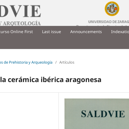
urso Online First
Last issue
Announcements
Indexati
ios de Prehistoria y Arqueología
/
Artículos
 la cerámica ibérica aragonesa