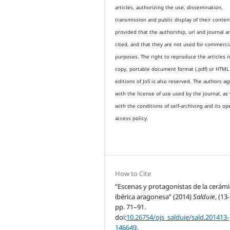
articles, authorizing the use, dissemination,
transmission and public display of their conten
provided that the authorship, url and journal a
cited, and that they are not used for commerci
purposes. The right to reproduce the articles i
copy, portable document format (.pdf) or HTML
editions of JoS is also reserved. The authors a
with the license of use used by the journal, as 
with the conditions of self-archiving and its op
access policy.
How to Cite
“Escenas y protagonistas de la cerámi
ibérica aragonesa” (2014)
Salduie
, (13
pp. 71–91.
doi:
10.26754/ojs_salduie/sald.201413-
146649
.