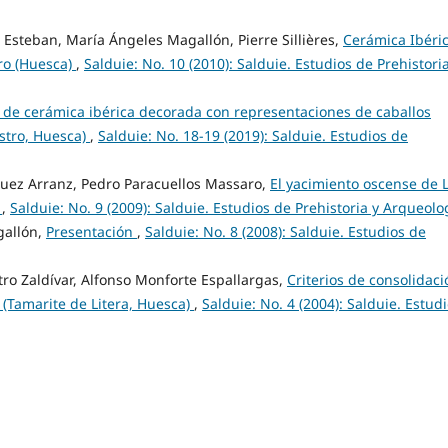
 Esteban, María Ángeles Magallón, Pierre Sillières,
Cerámica Ibéri
ro (Huesca)
,
Salduie: No. 10 (2010): Salduie. Estudios de Prehistoria
 de cerámica ibérica decorada con representaciones de caballos
stro, Huesca)
,
Salduie: No. 18-19 (2019): Salduie. Estudios de
uez Arranz, Pedro Paracuellos Massaro,
El yacimiento oscense de 
a
,
Salduie: No. 9 (2009): Salduie. Estudios de Prehistoria y Arqueolo
gallón,
Presentación
,
Salduie: No. 8 (2008): Salduie. Estudios de
o Zaldívar, Alfonso Monforte Espallargas,
Criterios de consolidaci
 (Tamarite de Litera, Huesca)
,
Salduie: No. 4 (2004): Salduie. Estud