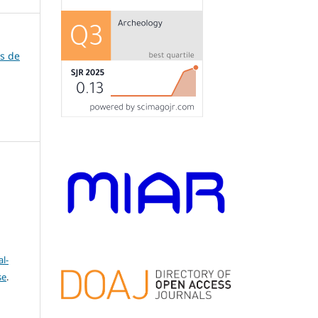
os de
l-
se
.