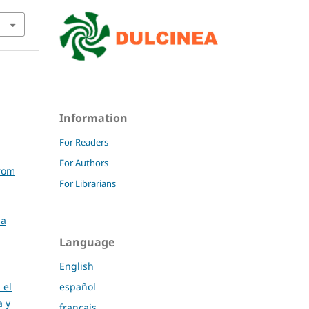
Information
For Readers
For Authors
from
For Librarians
sa
Language
English
 el
español
a y
français