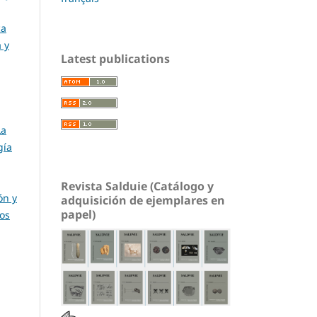
ca
 y
Latest publications
La
gía
Revista Salduie (Catálogo y
ón y
adquisición de ejemplares en
papel)
ios