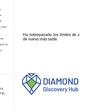
t,
re
al
n hard
gree
well as
en
ca
-14),