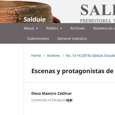
Salduie
About
Politics
Archives
Número en c
Submissions
General statistics
Home
/
Archives
/
No. 13-14 (2014): Salduie. Estud
Escenas y protagonistas de
Elena Maestro Zaldívar
University of Zaragoza