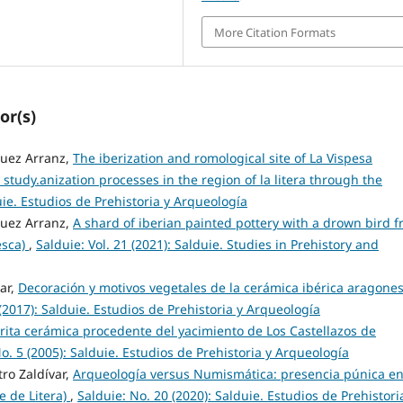
More Citation Formats
or(s)
guez Arranz,
The iberization and romological site of La Vispesa
 study.anization processes in the region of la litera through the
duie. Estudios de Prehistoria y Arqueología
guez Arranz,
A shard of iberian painted pottery with a drown bird 
esca)
,
Salduie: Vol. 21 (2021): Salduie. Studies in Prehistory and
ar,
Decoración y motivos vegetales de la cerámica ibérica aragone
(2017): Salduie. Estudios de Prehistoria y Arqueología
rita cerámica procedente del yacimiento de Los Castellazos de
o. 5 (2005): Salduie. Estudios de Prehistoria y Arqueología
ro Zaldívar,
Arqueología versus Numismática: presencia púnica en
e de Litera)
,
Salduie: No. 20 (2020): Salduie. Estudios de Prehistori