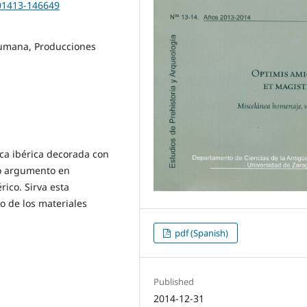
201413-146649
humana, Producciones
ica ibérica decorada con
mo argumento en
́rico. Sirva esta
io de los materiales
pdf (Spanish)
Published
2014-12-31