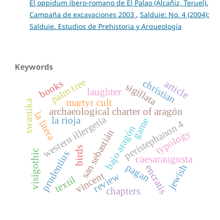
El oppidum ibero-romano de El Palao (Alcañiz, Teruel).
Campaña de excavaciones 2003
,
Salduie: No. 4 (2004):
Salduie. Estudios de Prehistoria y Arqueología
Keywords
palm tree
christian
books
article
sigillata
laughter
martyr cult
swastika
archaeological charter of aragón
la litera
western illergetia
la rioja
game
peristephanon 4
bajo aragón
typology
san sebastián
birds
visigothic
prudentius
caesaraugusta
pagan
jewish
encratis
vincent
review
textil
chapters