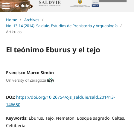
Salduie
Home
/
Archives
/
No. 13-14 (2014): Salduie. Estudios de Prehistoria y Arqueología
/
Artículos
El teónimo Eburus y el tejo
Francisco Marco Simón
University of Zaragoza
DOI:
https://doi.org/10.26754/ojs_salduie/sald.201413-
146650
Keywords:
Eburus, Tejo, Nemeton, Bosque sagrado, Celtas,
Celtiberia