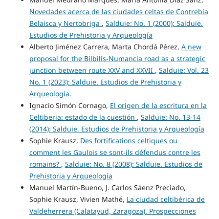
Novedades acerca de las ciudades celtas de Contrebia
Belaisca y Nertobriga
,
Salduie: No. 1 (2000): Salduie.
Estudios de Prehistoria y Arqueología
Alberto Jiménez Carrera, Marta Chordá Pérez,
A new
proposal for the Bilbilis-Numancia road as a strategic
junction between route XXV and XXVII
,
Salduie: Vol. 23
No. 1 (2023): Salduie. Estudios de Prehistoria y
Arqueología.
Ignacio Simón Cornago,
El origen de la escritura en la
Celtiberia: estado de la cuestión
,
Salduie: No. 13-14
(2014): Salduie. Estudios de Prehistoria y Arqueología
Sophie Krausz,
Des fortifications celtiques ou
comment les Gaulois se sont-ils défendus contre les
romains?
,
Salduie: No. 8 (2008): Salduie. Estudios de
Prehistoria y Arqueología
Manuel Martín-Bueno, J. Carlos Sáenz Preciado,
Sophie Krausz, Vivien Mathé,
La ciudad celtibérica de
Valdeherrera (Calatayud, Zaragoza). Prospecciones