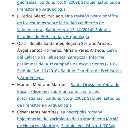
geofísicas
,
Salduie: No. 9 (2009): Salduie. Estudios de
Prehistoria y Arqueología
J. Carlos Sáenz Preciado,
Una revisión historiográfica
de los estudios sobre la ciudad celtibérica de
Valdeherrera
,
Salduie: No. 13-14 (2014): Salduie.
Estudios de Prehistoria y Arqueología
Óscar Bonilla Santander, Begoña Serrano Arnáez,
Ángel Santos Horneros, Miriam Pérez Aranda,
Cerro
del Calvario de Tabuenca (Zaragoza). Informe
preliminar de la 1ª campaña de excavaciones (2016)
,
Salduie: No. 16 (2016): Salduie. Estudios de Prehistoria
y Arqueología
Manuel Medrano Marqués,
Santa Orosia en Yebra de
Basa: reflexiones sobre un culto con raíces
precristianas
,
Salduie: No. 2 (2002): Salduie. Estudios
de Prehistoria y Arqueología
César Heras Martínez,
La necrópolis romana
bajoimperial del yacimiento de La Magdalena (Alcalá
de Henares, Madrid))
,
Salduie: Vol. 24 No. 1 (2024):