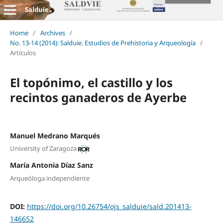
Salduie
Home
/
Archives
/
No. 13-14 (2014): Salduie. Estudios de Prehistoria y Arqueología
/
Artículos
El topónimo, el castillo y los
recintos ganaderos de Ayerbe
Manuel Medrano Marqués
University of Zaragoza
María Antonia Díaz Sanz
Arqueóloga independiente
DOI:
https://doi.org/10.26754/ojs_salduie/sald.201413-
146652