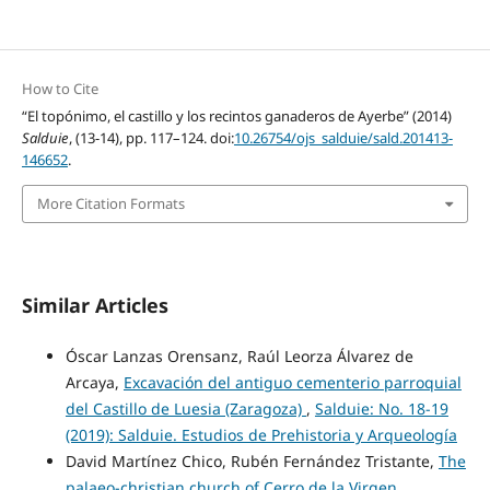
How to Cite
“El topónimo, el castillo y los recintos ganaderos de Ayerbe” (2014)
Salduie
, (13-14), pp. 117–124. doi:
10.26754/ojs_salduie/sald.201413-
146652
.
More Citation Formats
Similar Articles
Óscar Lanzas Orensanz, Raúl Leorza Álvarez de
Arcaya,
Excavación del antiguo cementerio parroquial
del Castillo de Luesia (Zaragoza)
,
Salduie: No. 18-19
(2019): Salduie. Estudios de Prehistoria y Arqueología
David Martínez Chico, Rubén Fernández Tristante,
The
palaeo-christian church of Cerro de la Virgen