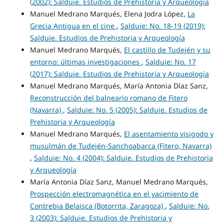
(2002): Salduie. Estudios de Prehistoria y Arqueología
Manuel Medrano Marqués, Elena Jodra López,
La
Grecia Antigua en el cine
,
Salduie: No. 18-19 (2019):
Salduie. Estudios de Prehistoria y Arqueología
Manuel Medrano Marqués,
El castillo de Tudején y su
entorno: últimas investigaciones
,
Salduie: No. 17
(2017): Salduie. Estudios de Prehistoria y Arqueología
Manuel Medrano Marqués, María Antonia Díaz Sanz,
Reconstrucción del balneario romano de Fitero
(Navarra)
,
Salduie: No. 5 (2005): Salduie. Estudios de
Prehistoria y Arqueología
Manuel Medrano Marqués,
El asentamiento visigodo y
musulmán de Tudején-Sanchoabarca (Fitero, Navarra)
,
Salduie: No. 4 (2004): Salduie. Estudios de Prehistoria
y Arqueología
María Antonia Díaz Sanz, Manuel Medrano Marqués,
Prospección electromagnética en el yacimiento de
Contrebia Belaisca (Botorrita, Zaragoza)
,
Salduie: No.
3 (2003): Salduie. Estudios de Prehistoria y