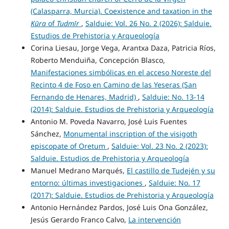
(Calasparra, Murcia). Coexistence and taxation in the
Kūra
of
Tudmīr
,
Salduie: Vol. 26 No. 2 (2026): Salduie.
Estudios de Prehistoria y Arqueología
Corina Liesau, Jorge Vega, Arantxa Daza, Patricia Ríos,
Roberto Menduiña, Concepción Blasco,
Manifestaciones simbólicas en el acceso Noreste del
Recinto 4 de Foso en Camino de las Yeseras (San
Fernando de Henares, Madrid)
,
Salduie: No. 13-14
(2014): Salduie. Estudios de Prehistoria y Arqueología
Antonio M. Poveda Navarro, José Luis Fuentes
Sánchez,
Monumental inscription of the visigoth
episcopate of Oretum
,
Salduie: Vol. 23 No. 2 (2023):
Salduie. Estudios de Prehistoria y Arqueología
Manuel Medrano Marqués,
El castillo de Tudején y su
entorno: últimas investigaciones
,
Salduie: No. 17
(2017): Salduie. Estudios de Prehistoria y Arqueología
Antonio Hernández Pardos, José Luis Ona González,
Jesús Gerardo Franco Calvo,
La intervención