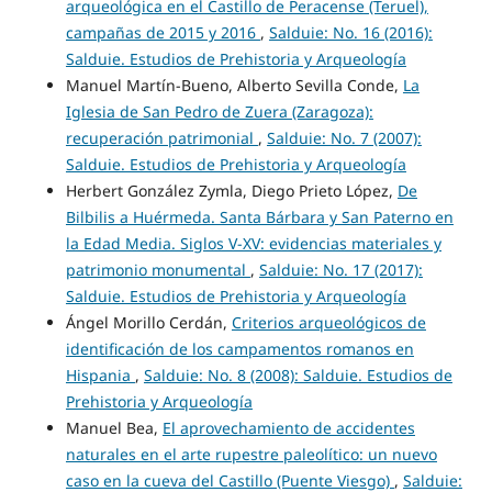
arqueológica en el Castillo de Peracense (Teruel),
campañas de 2015 y 2016
,
Salduie: No. 16 (2016):
Salduie. Estudios de Prehistoria y Arqueología
Manuel Martín-Bueno, Alberto Sevilla Conde,
La
Iglesia de San Pedro de Zuera (Zaragoza):
recuperación patrimonial
,
Salduie: No. 7 (2007):
Salduie. Estudios de Prehistoria y Arqueología
Herbert González Zymla, Diego Prieto López,
De
Bilbilis a Huérmeda. Santa Bárbara y San Paterno en
la Edad Media. Siglos V-XV: evidencias materiales y
patrimonio monumental
,
Salduie: No. 17 (2017):
Salduie. Estudios de Prehistoria y Arqueología
Ángel Morillo Cerdán,
Criterios arqueológicos de
identificación de los campamentos romanos en
Hispania
,
Salduie: No. 8 (2008): Salduie. Estudios de
Prehistoria y Arqueología
Manuel Bea,
El aprovechamiento de accidentes
naturales en el arte rupestre paleolítico: un nuevo
caso en la cueva del Castillo (Puente Viesgo)
,
Salduie: