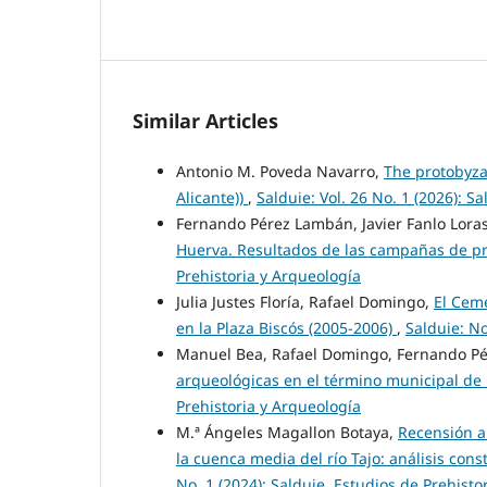
Similar Articles
Antonio M. Poveda Navarro,
The protobyza
Alicante))
,
Salduie: Vol. 26 No. 1 (2026): S
Fernando Pérez Lambán, Javier Fanlo Loras,
Huerva. Resultados de las campañas de p
Prehistoria y Arqueología
Julia Justes Floría, Rafael Domingo,
El Cem
en la Plaza Biscós (2005-2006)
,
Salduie: No
Manuel Bea, Rafael Domingo, Fernando Pér
arqueológicas en el término municipal de
Prehistoria y Arqueología
M.ª Ángeles Magallon Botaya,
Recensión a
la cuenca media del río Tajo: análisis con
No. 1 (2024): Salduie. Estudios de Prehisto