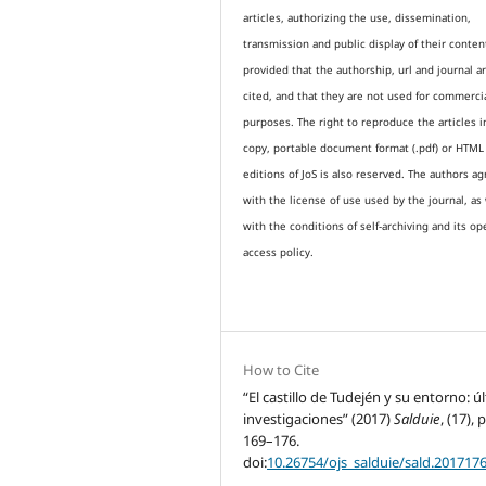
articles, authorizing the use, dissemination,
transmission and public display of their conten
provided that the authorship, url and journal a
cited, and that they are not used for commerci
purposes. The right to reproduce the articles i
copy, portable document format (.pdf) or HTML
editions of JoS is also reserved. The authors a
with the license of use used by the journal, as 
with the conditions of self-archiving and its op
access policy.
How to Cite
“El castillo de Tudején y su entorno: ú
investigaciones” (2017)
Salduie
, (17), 
169–176.
doi:
10.26754/ojs_salduie/sald.201717