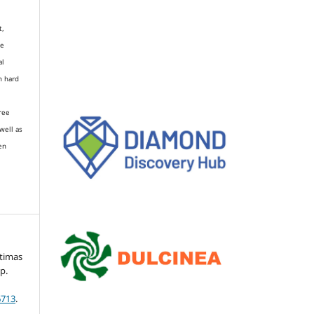
t,
re
al
n hard
gree
well as
en
ltimas
pp.
6713
.