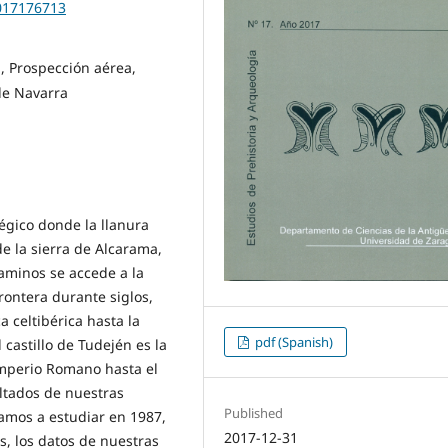
2017176713
a, Prospección aérea,
de Navarra
tégico donde la llanura
de la sierra de Alcarama,
caminos se accede a la
rontera durante siglos,
a celtibérica hasta la
pdf (Spanish)
castillo de Tudején es la
 Imperio Romano hasta el
ultados de nuestras
Published
amos a estudiar en 1987,
2017-12-31
s, los datos de nuestras