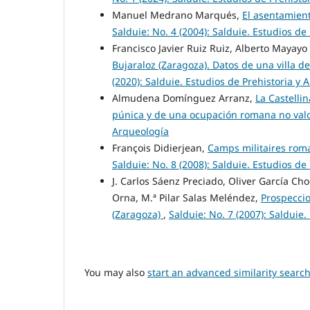
Manuel Medrano Marqués,
El asentamien
Salduie: No. 4 (2004): Salduie. Estudios de
Francisco Javier Ruiz Ruiz, Alberto Mayayo
Bujaraloz (Zaragoza). Datos de una villa d
(2020): Salduie. Estudios de Prehistoria y 
Almudena Domínguez Arranz,
La Castelli
púnica y de una ocupación romana no va
Arqueología
François Didierjean,
Camps militaires rom
Salduie: No. 8 (2008): Salduie. Estudios de
J. Carlos Sáenz Preciado, Oliver García Ch
Orna, M.ª Pilar Salas Meléndez,
Prospeccio
(Zaragoza)
,
Salduie: No. 7 (2007): Salduie
You may also
start an advanced similarity searc