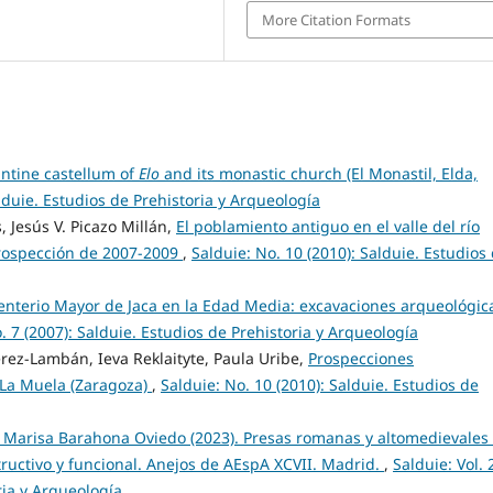
More Citation Formats
ntine castellum of
Elo
and its monastic church (El Monastil, Elda,
alduie. Estudios de Prehistoria y Arqueología
 Jesús V. Picazo Millán,
El poblamiento antiguo en el valle del río
rospección de 2007-2009
,
Salduie: No. 10 (2010): Salduie. Estudios
enterio Mayor de Jaca en la Edad Media: excavaciones arqueológic
. 7 (2007): Salduie. Estudios de Prehistoria y Arqueología
ez-Lambán, Ieva Reklaityte, Paula Uribe,
Prospecciones
 La Muela (Zaragoza)
,
Salduie: No. 10 (2010): Salduie. Estudios de
 Marisa Barahona Oviedo (2023). Presas romanas y altomedievales
structivo y funcional. Anejos de AEspA XCVII. Madrid.
,
Salduie: Vol. 
ria y Arqueología