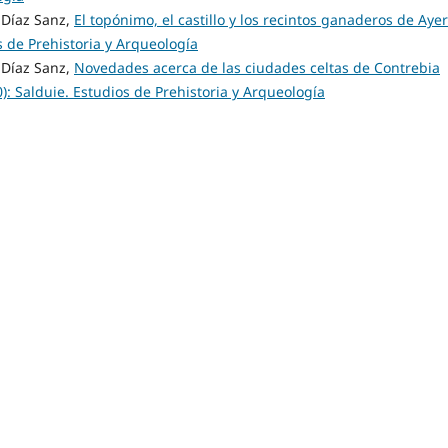
Díaz Sanz,
El topónimo, el castillo y los recintos ganaderos de Ay
s de Prehistoria y Arqueología
Díaz Sanz,
Novedades acerca de las ciudades celtas de Contrebia
0): Salduie. Estudios de Prehistoria y Arqueología