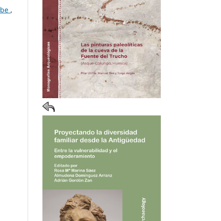
erbe
,