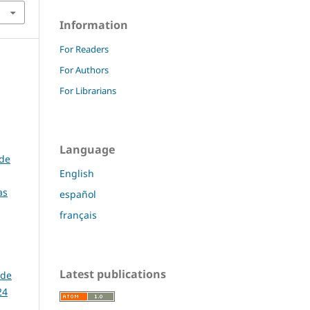
Information
For Readers
For Authors
For Librarians
Language
 de
English
as
español
français
Latest publications
 de
24