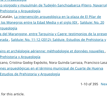
to visigodo y musulmán de Tudején-Sanchoabarca (Fitero, Navarra
 Prehistoria y Arqueología
 Catalán,
La intervención arqueológica en la plaza de El Pilar de
e los Monegros entre la Edad Media y el siglo XIX
,
Salduie: No. 20
Arqueología
na del Marangone, entre Tarquinia y Caere: testimonios de la prese
lorada
,
Salduie: No. 11-12 (2012): Salduie. Estudios de Prehistoria y
ains et archéologie aérienne: méthodologie et données nouvelles
,
 Prehistoria y Arqueología
ocano, Cristina Godoy Expósito, Nora Guinda Larraza, Francisco Las
nes arqueológicas en el término municipal de Cuarte de Huerva
. Estudios de Prehistoria y Arqueología
1-10 of 395
Nex
h
for this article.