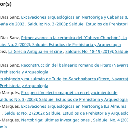
or(s)
Díaz Sanz,
Excavaciones arqueológicas en Nertobriga y Cabañas (
paña de 2002
,
Salduie: No. 3 (2003): Salduie. Estudios de Prehistori
Díaz Sanz,
Primer avance a la cerámica del "Cabezo Chinchón", La
uie: No. 2 (2002): Salduie. Estudios de Prehistoria y Arqueología
pez,
La Grecia Antigua en el cine
,
Salduie: No. 18-19 (2019): Saldui
Díaz Sanz,
Reconstrucción del balneario romano de Fitero (Navarr
 Prehistoria y Arqueología
to visigodo y musulmán de Tudején-Sanchoabarca (Fitero, Navarra
 Prehistoria y Arqueología
o Marqués,
Prospección electromagnética en el yacimiento de
alduie: No. 3 (2003): Salduie. Estudios de Prehistoria y Arqueología
o Marqués,
Excavaciones arqueológicas en Nertobriga (La Almunia
01
,
Salduie: No. 2 (2002): Salduie. Estudios de Prehistoria y Arqueol
o Marqués,
Nertobriga: últimas investigaciones
,
Salduie: No. 4 (200
ogía