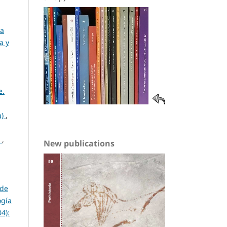
La
a y
e.
a)
,
)
,
New publications
 de
ogía
4):