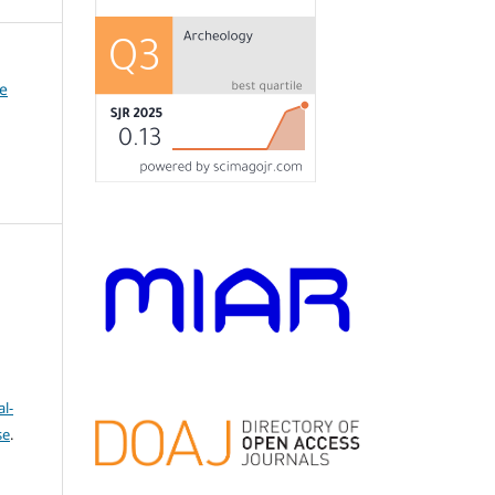
de
l-
se
.