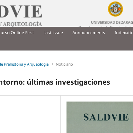
urso Online First
Last issue
Announcements
Indexati
 de Prehistoria y Arqueología
/
Noticiario
entorno: últimas investigaciones