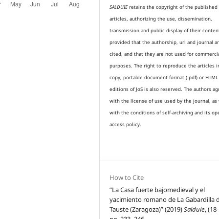
SALDUIE
retains the copyright of the published
articles, authorizing the use, dissemination,
transmission and public display of their conten
provided that the authorship, url and journal a
cited, and that they are not used for commerci
purposes. The right to reproduce the articles i
copy, portable document format (.pdf) or HTML
editions of JoS is also reserved. The authors a
with the license of use used by the journal, as 
with the conditions of self-archiving and its op
access policy.
How to Cite
“La Casa fuerte bajomedieval y el
yacimiento romano de La Gabardilla 
Tauste (Zaragoza)” (2019)
Salduie
, (18
pp. 233–246.