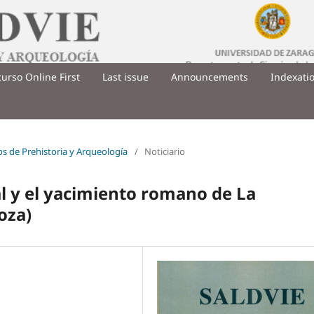
urso Online First
Last issue
Announcements
Indexati
ios de Prehistoria y Arqueología
/
Noticiario
l y el yacimiento romano de La
oza)