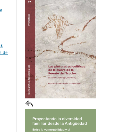
la
os
os de