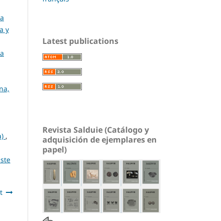
La
a y
Latest publications
la
na,
Revista Salduie (Catálogo y
a)
,
adquisición de ejemplares en
papel)
uste
t