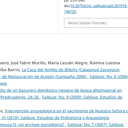
doi:
10.26754/ojs_salduie/sald.201918-
196725
.
More Citation Formats
Bueno, José Fabre Murillo, María Lasuén Alegre, Romina Luesma
alba Barrio,
La Casa del Ninfeo de Bilbilis (Calatayud-Zaragoza).
ler de Restauración de Aragón (Campaña 2006)
,
Salduie: No. 6 (2006
ogía
udio de un basurero doméstico romano de época altoimperial en
/Predicadores, 24-26
,
Salduie: No. 9 (2009): Salduie. Estudios de
no,
Intervención arqueológica en el yacimiento de Nuestra Señora 
 10 (2010): Salduie. Estudios de Prehistoria y Arqueología
Menuza II ¿un enclave estratégico?
,
Salduie: No. 7 (2007): Salduie.