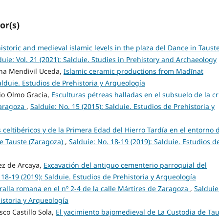
or(s)
istoric and medieval islamic levels in the plaza del Dance in Taust
duie: Vol. 21 (2021): Salduie. Studies in Prehistory and Archaeology
cha Mendivil Uceda,
Islamic ceramic productions from Madīnat
Salduie. Estudios de Prehistoria y Arqueología
nio Olmo Gracia,
Esculturas pétreas halladas en el subsuelo de la cr
Zaragoza
,
Salduie: No. 15 (2015): Salduie. Estudios de Prehistoria y
 celtibéricos y de la Primera Edad del Hierro Tardía en el entorno d
de Tauste (Zaragoza)
,
Salduie: No. 18-19 (2019): Salduie. Estudios d
ez de Arcaya,
Excavación del antiguo cementerio parroquial del
 18-19 (2019): Salduie. Estudios de Prehistoria y Arqueología
alla romana en el nº 2-4 de la calle Mártires de Zaragoza
,
Salduie
historia y Arqueología
sco Castillo Sola,
El yacimiento bajomedieval de La Custodia de Ta