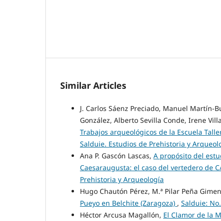
Similar Articles
J. Carlos Sáenz Preciado, Manuel Martín-
González, Alberto Sevilla Conde, Irene Vill
Trabajos arqueológicos de la Escuela Tal
Salduie. Estudios de Prehistoria y Arqueol
Ana P. Gascón Lascas,
A propósito del est
Caesaraugusta: el caso del vertedero de C
Prehistoria y Arqueología
Hugo Chautón Pérez, M.ª Pilar Peña Gime
Pueyo en Belchite (Zaragoza)
,
Salduie: No.
Héctor Arcusa Magallón,
El Clamor de la 