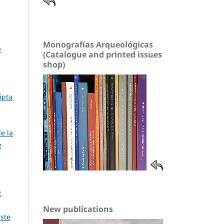
Monografías Arqueológicas
e
(Catalogue and printed issues
shop)
ipta
e la
e
:
New publications
uste