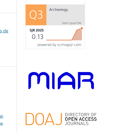
os de
l-
se
.