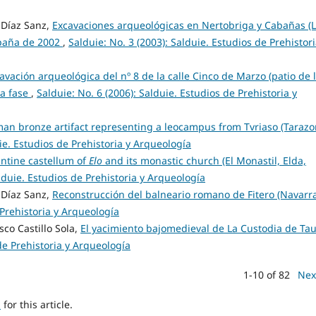
Díaz Sanz,
Excavaciones arqueológicas en Nertobriga y Cabañas (
paña de 2002
,
Salduie: No. 3 (2003): Salduie. Estudios de Prehistori
avación arqueológica del nº 8 de la calle Cinco de Marzo (patio de 
ra fase
,
Salduie: No. 6 (2006): Salduie. Estudios de Prehistoria y
man bronze artifact representing a leocampus from Tvriaso (Tarazo
uie. Estudios de Prehistoria y Arqueología
ntine castellum of
Elo
and its monastic church (El Monastil, Elda,
alduie. Estudios de Prehistoria y Arqueología
Díaz Sanz,
Reconstrucción del balneario romano de Fitero (Navarr
 Prehistoria y Arqueología
sco Castillo Sola,
El yacimiento bajomedieval de La Custodia de Ta
de Prehistoria y Arqueología
1-10 of 82
Nex
h
for this article.