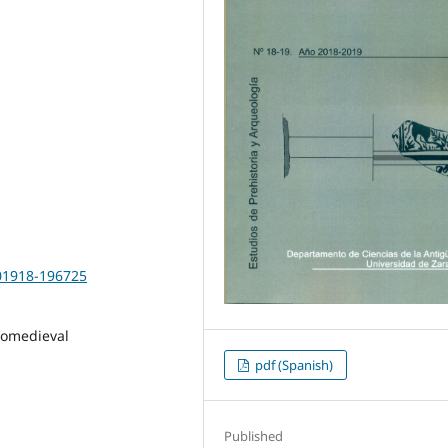
201918-196725
jomedieval
pdf (Spanish)
Published