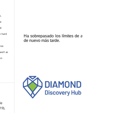
t,
re
al
n hard
gree
well as
en
de
-19),