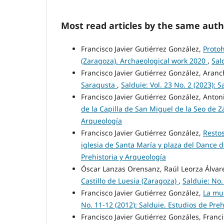
Most read articles by the same auth
Francisco Javier Gutiérrez González,
Protoh
(Zaragoza). Archaeological work 2020
,
Sal
Francisco Javier Gutiérrez González, Aran
Saraqusta
,
Salduie: Vol. 23 No. 2 (2023): 
Francisco Javier Gutiérrez González, Anto
de la Capilla de San Miguel de la Seo de 
Arqueología
Francisco Javier Gutiérrez González,
Restos
iglesia de Santa María y plaza del Dance 
Prehistoria y Arqueología
Óscar Lanzas Orensanz, Raúl Leorza Álvar
Castillo de Luesia (Zaragoza)
,
Salduie: No.
Francisco Javier Gutiérrez González,
La mur
No. 11-12 (2012): Salduie. Estudios de Pre
Francisco Javier Gutiérrez Gonzáles, Franci