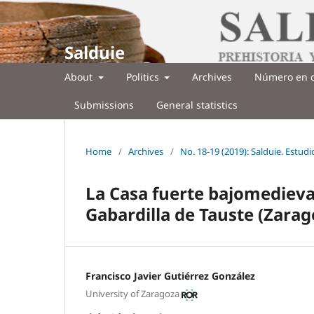
Salduie
About
Politics
Archives
Número en c
Submissions
General statistics
Home
/
Archives
/
No. 18-19 (2019): Salduie. Estud
La Casa fuerte bajomedieva
Gabardilla de Tauste (Zarag
Francisco Javier Gutiérrez González
University of Zaragoza