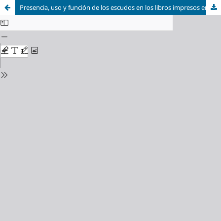
Presencia, uso y función de los escudos en los libros impresos en la Ciudad de México durante el periodo virreinal