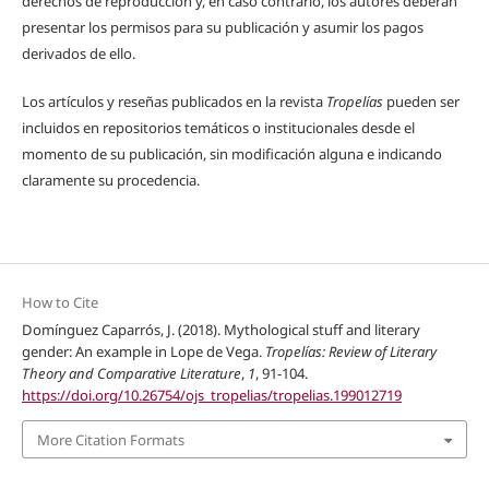
derechos de reproducción y, en caso contrario, los autores deberán
presentar los permisos para su publicación y asumir los pagos
derivados de ello.
Los artículos y reseñas publicados en la revista
Tropelías
pueden ser
incluidos en repositorios temáticos o institucionales desde el
momento de su publicación, sin modificación alguna e indicando
claramente su procedencia.
How to Cite
Domínguez Caparrós, J. (2018). Mythological stuff and literary
gender: An example in Lope de Vega.
Tropelías: Review of Literary
Theory and Comparative Literature
,
1
, 91-104.
https://doi.org/10.26754/ojs_tropelias/tropelias.199012719
More Citation Formats