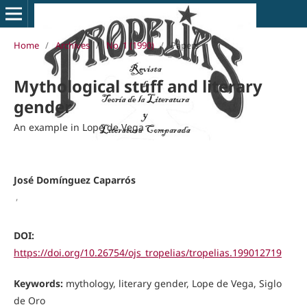
Home
/
Archives
/
No. 1 (1990)
/
Papers
Mythological stuff and literary
gender
An example in Lope de Vega
José Domínguez Caparrós
,
DOI:
https://doi.org/10.26754/ojs_tropelias/tropelias.199012719
Keywords:
mythology, literary gender, Lope de Vega, Siglo
de Oro