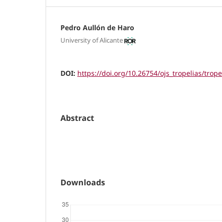
Pedro Aullón de Haro
University of Alicante
DOI:
https://doi.org/10.26754/ojs_tropelias/trop
Abstract
Downloads