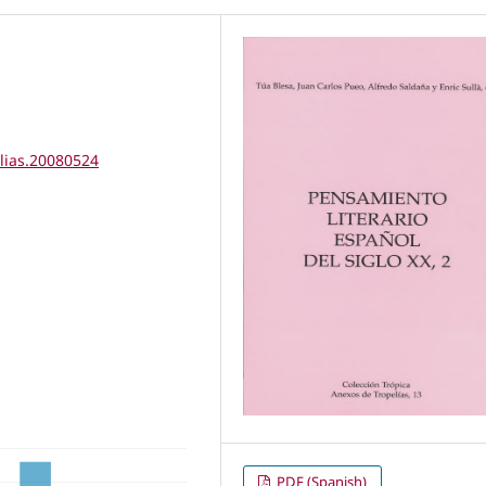
elias.20080524
PDF (Spanish)