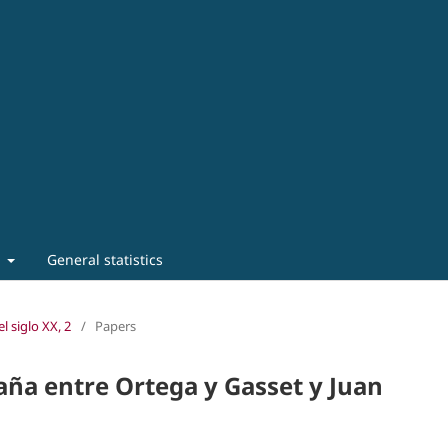
t
General statistics
l siglo XX, 2
/
Papers
aña entre Ortega y Gasset y Juan