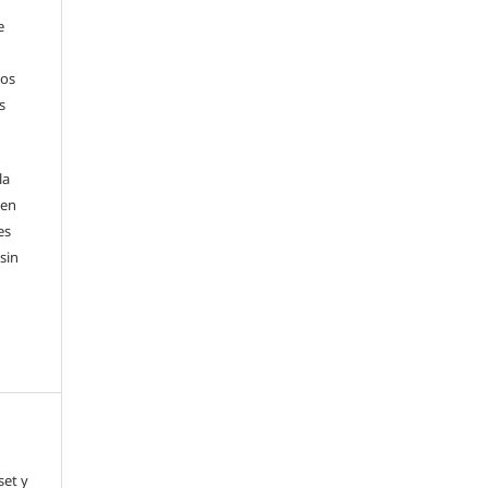
e
sos
s
la
 en
es
sin
set y