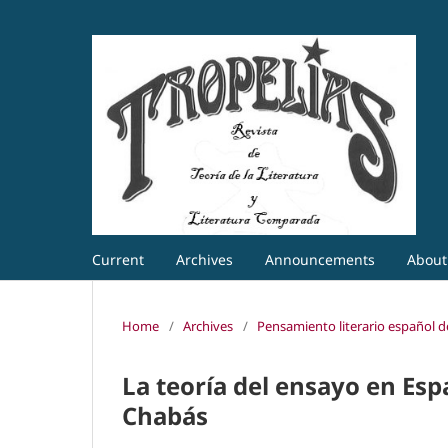
Current
Archives
Announcements
Abou
Home
/
Archives
/
Pensamiento literario español de
La teoría del ensayo en Esp
Chabás