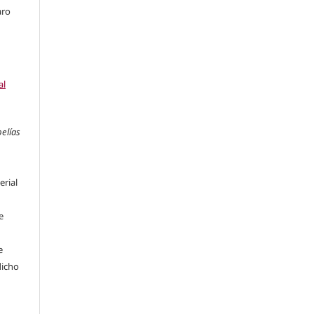
aro
al
pelías
erial
e
e
dicho