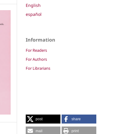
English
español
Information
For Readers
For Authors
For Librarians
post
share
mail
print