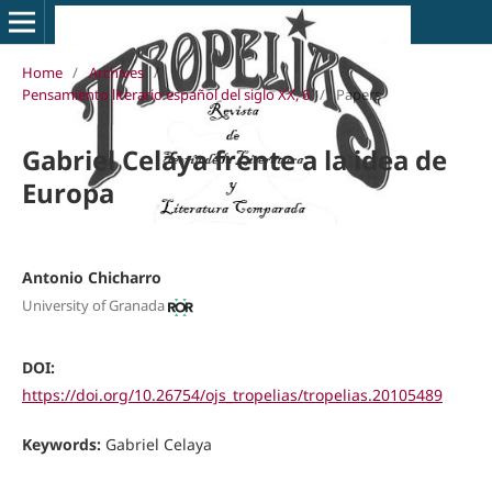
Home
/
Archives
/
Pensamiento literario español del siglo XX, 6
/
Papers
Gabriel Celaya frente a la idea de
Europa
Antonio Chicharro
University of Granada
DOI:
https://doi.org/10.26754/ojs_tropelias/tropelias.20105489
Keywords:
Gabriel Celaya