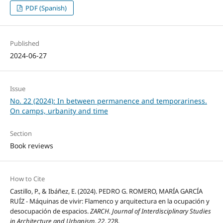
PDF (Spanish)
Published
2024-06-27
Issue
No. 22 (2024): In between permanence and temporariness.
On camps, urbanity and time
Section
Book reviews
How to Cite
Castillo, P., & Ibáñez, E. (2024). PEDRO G. ROMERO, MARÍA GARCÍA
RUÍZ - Máquinas de vivir: Flamenco y arquitectura en la ocupación y
desocupación de espacios.
ZARCH. Journal of Interdisciplinary Studies
in Architecture and Urbanism
,
22
, 228.