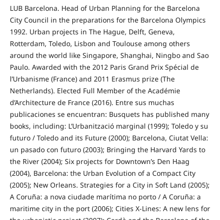
LUB Barcelona. Head of Urban Planning for the Barcelona
City Council in the preparations for the Barcelona Olympics
1992. Urban projects in The Hague, Delft, Geneva,
Rotterdam, Toledo, Lisbon and Toulouse among others
around the world like Singapore, Shanghai, Ningbo and Sao
Paulo. Awarded with the 2012 Paris Grand Prix Spécial de
l’Urbanisme (France) and 2011 Erasmus prize (The
Netherlands). Elected Full Member of the Académie
d’Architecture de France (2016). Entre sus muchas
publicaciones se encuentran: Busquets has published many
books, including: L’Urbanització marginal (1999); Toledo y su
futuro / Toledo and its Future (2000); Barcelona, Ciutat Vella:
un pasado con futuro (2003); Bringing the Harvard Yards to
the River (2004); Six projects for Downtown’s Den Haag
(2004), Barcelona: the Urban Evolution of a Compact City
(2005); New Orleans. Strategies for a City in Soft Land (2005);
A Coruña: a nova ciudade marítima no porto / A Coruña: a
maritime city in the port (2006); Cities X-Lines: A new lens for