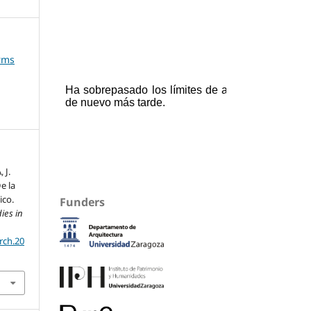
orms
 J.
e la
ico.
Funders
ies in
rch.20