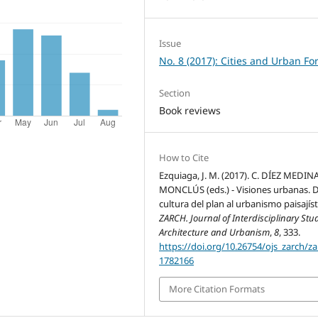
Issue
No. 8 (2017): Cities and Urban F
Section
Book reviews
How to Cite
Ezquiaga, J. M. (2017). C. DÍEZ MEDINA,
MONCLÚS (eds.) - Visiones urbanas. D
cultura del plan al urbanismo paisajíst
ZARCH. Journal of Interdisciplinary Stud
Architecture and Urbanism
,
8
, 333.
https://doi.org/10.26754/ojs_zarch/za
1782166
More Citation Formats