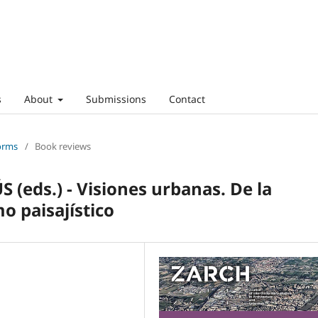
s
About
Submissions
Contact
Forms
/
Book reviews
(eds.) - Visiones urbanas. De la
o paisajístico