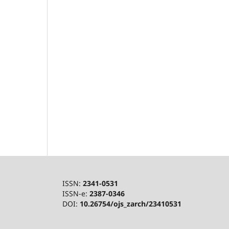
ISSN:
2341-0531
ISSN-e:
2387-0346
DOI:
10.26754/ojs_zarch/23410531