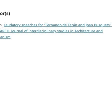
or(s)
án,
Laudatory speeches for "Fernando de Terán and Joan Busquets" 
ARCH. Journal of interdisciplinary studies in Architecture and
banism