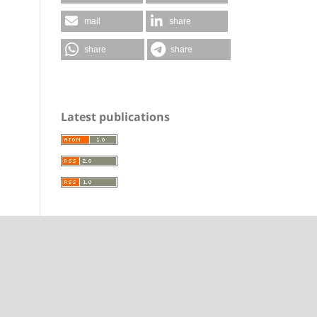
mail
share
share
share
Latest publications