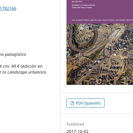
01782166
mo paisajístico
4 cm. 49 € (edición en
e to Landscape urbanism
.
PDF (Spanish)
Published
2017-10-02