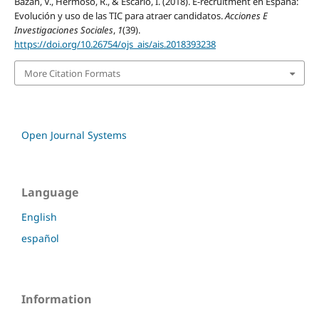
Bazán, V., Hermoso, R., & Escario, I. (2018). E-recruitment en España:
Evolución y uso de las TIC para atraer candidatos.
Acciones E
Investigaciones Sociales
,
1
(39).
https://doi.org/10.26754/ojs_ais/ais.2018393238
More Citation Formats
Open Journal Systems
Language
English
español
Information