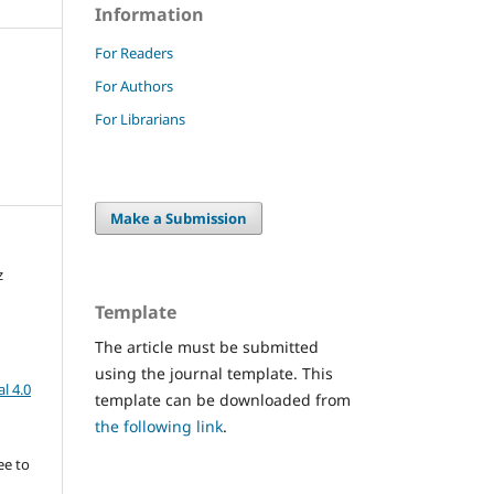
Information
For Readers
For Authors
For Librarians
Make a Submission
z
Template
The article must be submitted
using the journal template. This
l 4.0
template can be downloaded from
the following link
.
ee to