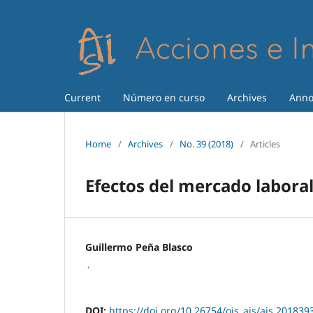
Current
Número en curso
Archives
Anno
Home
/
Archives
/
No. 39 (2018)
/
Articles
Efectos del mercado laboral
Guillermo Peña Blasco
,
DOI:
https://doi.org/10.26754/ojs_ais/ais.201839