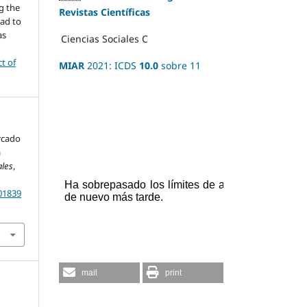
g the
Revistas Científicas
ead to
as
Ciencias Sociales
C
ct of
MIAR
2021: ICDS
10.0
sobre 11
ercado
a
ales
,
201839
mail
print