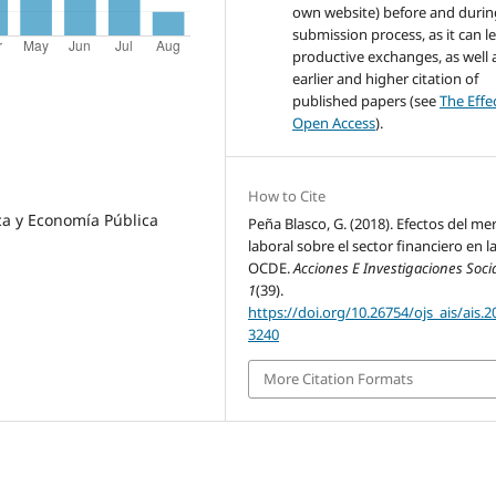
own website) before and durin
submission process, as it can l
productive exchanges, as well 
earlier and higher citation of
published papers (see
The Effe
Open Access
).
How to Cite
ca y Economía Pública
Peña Blasco, G. (2018). Efectos del m
laboral sobre el sector financiero en l
OCDE.
Acciones E Investigaciones Soci
1
(39).
https://doi.org/10.26754/ojs_ais/ais.
3240
More Citation Formats