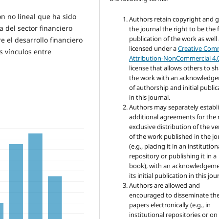
ón no lineal que ha sido
Authors retain copyright and 
a del sector financiero
the journal the right to be the f
publication of the work as well
 el desarrollo financiero
licensed under a
Creative Co
s vínculos entre
Attribution-NonCommercial 4.
license that allows others to s
the work with an acknowledg
of authorship and initial public
in this journal.
Authors may separately establ
additional agreements for the
exclusive distribution of the ve
of the work published in the jo
(e.g., placing it in an institution
repository or publishing it in a
book), with an acknowledgeme
its initial publication in this jou
Authors are allowed and
encouraged to disseminate the
papers electronically (e.g., in
institutional repositories or on