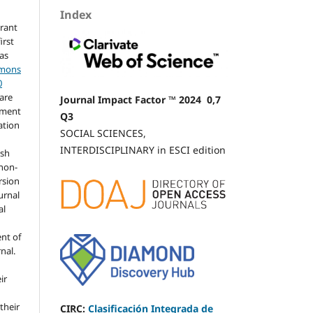
Index
grant
irst
 as
mmons
0
hare
Journal Impact Factor ™ 2024 0,7
ement
Q3
ation
SOCIAL SCIENCES,
INTERDISCIPLINARY in ESCI edition
ish
 non-
rsion
urnal
al
nt of
rnal.
ir
 their
CIRC
:
Clasificación Integrada de