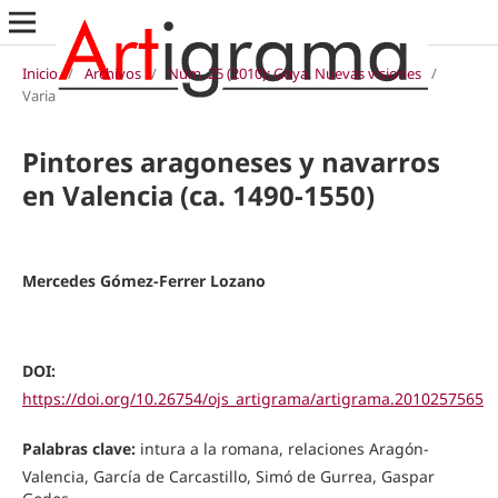
Inicio
/
Archivos
/
Núm. 25 (2010): Goya. Nuevas visiones
/
Varia
Pintores aragoneses y navarros
en Valencia (ca. 1490-1550)
Mercedes Gómez-Ferrer Lozano
DOI:
https://doi.org/10.26754/ojs_artigrama/artigrama.2010257565
Palabras clave:
intura a la romana, relaciones Aragón-
Valencia, García de Carcastillo, Simó de Gurrea, Gaspar