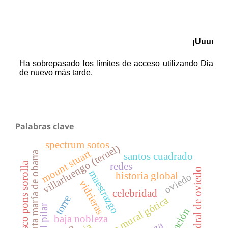
Palabras clave
spectrum sotos
villarluengo (teruel)
mount stuart
santa maría de obarra
santos cuadrado
francisco pons sorolla
redes
catedral de oviedo
maestrazgo
historia global
oviedo
vidrieras
celebridad
torre
pintura mural gótica
baja nobleza