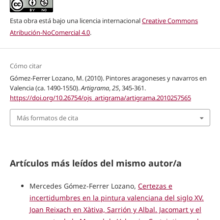
Esta obra está bajo una licencia internacional
Creative Commons
Atribución-NoComercial 4.0
.
Cómo citar
Gómez-Ferrer Lozano, M. (2010). Pintores aragoneses y navarros en
Valencia (ca. 1490-1550).
Artigrama
,
25
, 345-361.
https://doi.org/10.26754/ojs_artigrama/artigrama.2010257565
Más formatos de cita
Artículos más leídos del mismo autor/a
Mercedes Gómez-Ferrer Lozano,
Certezas e
incertidumbres en la pintura valenciana del siglo XV.
Joan Reixach en Xàtiva, Sarrión y Albal. Jacomart y el