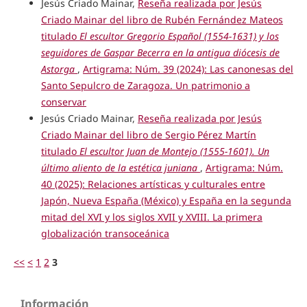
Jesús Criado Mainar,
Reseña realizada por Jesús
Criado Mainar del libro de Rubén Fernández Mateos
titulado
El escultor Gregorio Español (1554-1631) y los
seguidores de Gaspar Becerra en la antigua diócesis de
Astorga
,
Artigrama: Núm. 39 (2024): Las canonesas del
Santo Sepulcro de Zaragoza. Un patrimonio a
conservar
Jesús Criado Mainar,
Reseña realizada por Jesús
Criado Mainar del libro de Sergio Pérez Martín
titulado
El escultor Juan de Montejo (1555-1601). Un
último aliento de la estética juniana
,
Artigrama: Núm.
40 (2025): Relaciones artísticas y culturales entre
Japón, Nueva España (México) y España en la segunda
mitad del XVI y los siglos XVII y XVIII. La primera
globalización transoceánica
<<
<
1
2
3
Información