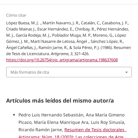
Cómo citar
López Buesa, M. J. ., Martín Navarro, J. R., Catalán, C., Casabona, J. F.,
Criado Mainar, J., Escar Hernández, E., Chiribay, R., Pérez Hernández,
M. J., García Rodeja, M. J., Poblador Muga, M. P., Moreno, G., López
Gómez, J. M., Martí Nasarre de Letosa, Ángel ., Sánchez López, R.,
Ángel Cañellas, J., Ramón Jarne, R., & Sola Pérez, P. J. (1986). Resumen
de Tesis de Licenciatura.
Artigrama
,
3
, 321-426.
https://doi.org/10.26754/ojs_artigrama/artigrama.198637608
Más formatos de cita
Artículos más leídos del mismo autor/a
Pedro Luis Hernando Sebastián, Ana María Gimeno
Picazo, María Elena Manrique Ara, Luis Roy Sinusía,
Ricardo Ramón Jarne,
Resumen de Tesis doctorales
,
Artigrama: Núm. 18 (2003): Las colecciones de Arte