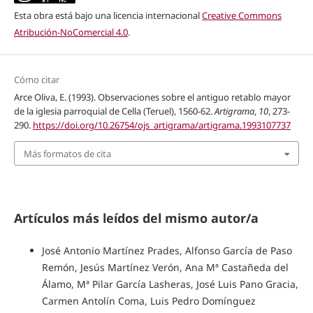
Esta obra está bajo una licencia internacional
Creative Commons
Atribución-NoComercial 4.0
.
Cómo citar
Arce Oliva, E. (1993). Observaciones sobre el antiguo retablo mayor
de la iglesia parroquial de Cella (Teruel), 1560-62.
Artigrama
,
10
, 273-
290.
https://doi.org/10.26754/ojs_artigrama/artigrama.1993107737
Más formatos de cita
Artículos más leídos del mismo autor/a
José Antonio Martínez Prades, Alfonso García de Paso
Remón, Jesús Martínez Verón, Ana Mª Castañeda del
Álamo, Mª Pilar García Lasheras, José Luis Pano Gracia,
Carmen Antolín Coma, Luis Pedro Domínguez