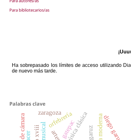
Para autores/as
Para bibliotecarios/as
Palabras clave
zaragoza
orfebrería
música clásica
música de cámara
diego garuz
gatepac
siglo xviii
josé garuz