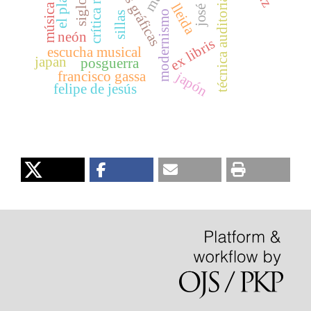
técnica auditoria moderna
crítica musical
artes gráficas
el placer
lleida
modernismo
sillas
neón
ex libris
escucha musical
japan
posguerra
francisco gassa
japón
felipe de jesús