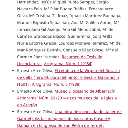
Hernández, Jes´ús Miguel Rubio Samper, Sergio
Navarro Polo, Mª Pilar Bueno Ibáñez, Ernesto Arce
Oliva, Mª Cristina Gil Imaz, Ignacio Martínez Buenaga,
Manuel Expósito Sebastián, Ana M. Galilea Antón, Mª
Inmaculada Gil Asenjo, Ana Gil Mendizábal, Mª del
Carmen Granados Blasco, Guillermina Jodra Arilla,
Nuria Latorre Gracia, Lourdes Moneva Ramírez, Mª del
Mar Rodríguez Beltrán, Consuelo Sáez Edeso, Mª del
Carmen Sáez Hernáez,
Resumen de Tesis de
Licenciatura
,
Artigrama: Núm. 1 (1984)
Ernesto Arce Oliva,
El retablo de la Virgen del Rosario
de Cella (Teruel), obra del pintor Silvestre Estanmolín
(1601)
,
Artigrama: Núm. 5 (1988)
Ernesto Arce Oliva,
Museo Diocesano de Albarracín
,
Artigrama: Núm. 29 (2014): Los museos de la Iglesia
en Aragón
Ernesto Arce Oliva,
Una obra desconocida del taller de
Gabriel Joly: las imágenes de los santos Cosme y
Damián en la iglesia de San Pedro de Teruel
,