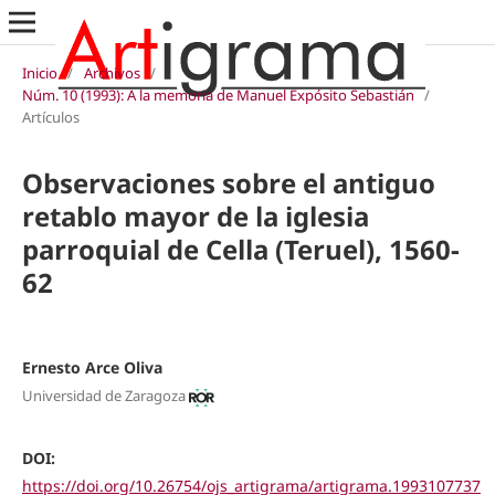
Inicio
/
Archivos
/
Núm. 10 (1993): A la memoria de Manuel Expósito Sebastián
/
Artículos
Observaciones sobre el antiguo
retablo mayor de la iglesia
parroquial de Cella (Teruel), 1560-
62
Ernesto Arce Oliva
Universidad de Zaragoza
DOI:
https://doi.org/10.26754/ojs_artigrama/artigrama.1993107737