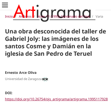
Inicio
/
Archivos
/
Núm. 11 (1995): Centenario del Cine
/
Varia
Una obra desconocida del taller de
Gabriel Joly: las imágenes de los
santos Cosme y Damián en la
iglesia de San Pedro de Teruel
Ernesto Arce Oliva
Universidad de Zaragoza
DOI:
https://doi.org/10.26754/ojs_artigrama/artigrama.1995117928