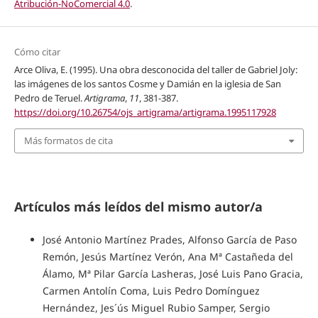
Atribución-NoComercial 4.0
.
Cómo citar
Arce Oliva, E. (1995). Una obra desconocida del taller de Gabriel Joly:
las imágenes de los santos Cosme y Damián en la iglesia de San
Pedro de Teruel.
Artigrama
,
11
, 381-387.
https://doi.org/10.26754/ojs_artigrama/artigrama.1995117928
Más formatos de cita
Artículos más leídos del mismo autor/a
José Antonio Martínez Prades, Alfonso García de Paso
Remón, Jesús Martínez Verón, Ana Mª Castañeda del
Álamo, Mª Pilar García Lasheras, José Luis Pano Gracia,
Carmen Antolín Coma, Luis Pedro Domínguez
Hernández, Jes´ús Miguel Rubio Samper, Sergio