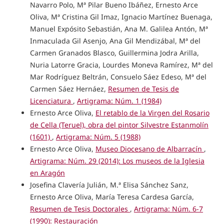
Navarro Polo, Mª Pilar Bueno Ibáñez, Ernesto Arce
Oliva, Mª Cristina Gil Imaz, Ignacio Martínez Buenaga,
Manuel Expósito Sebastián, Ana M. Galilea Antón, Mª
Inmaculada Gil Asenjo, Ana Gil Mendizábal, Mª del
Carmen Granados Blasco, Guillermina Jodra Arilla,
Nuria Latorre Gracia, Lourdes Moneva Ramírez, Mª del
Mar Rodríguez Beltrán, Consuelo Sáez Edeso, Mª del
Carmen Sáez Hernáez,
Resumen de Tesis de
Licenciatura
,
Artigrama: Núm. 1 (1984)
Ernesto Arce Oliva,
El retablo de la Virgen del Rosario
de Cella (Teruel), obra del pintor Silvestre Estanmolín
(1601)
,
Artigrama: Núm. 5 (1988)
Ernesto Arce Oliva,
Museo Diocesano de Albarracín
,
Artigrama: Núm. 29 (2014): Los museos de la Iglesia
en Aragón
Josefina Clavería Julián, M.ª Elisa Sánchez Sanz,
Ernesto Arce Oliva, María Teresa Cardesa García,
Resumen de Tesis Doctorales
,
Artigrama: Núm. 6-7
(1990): Restauración