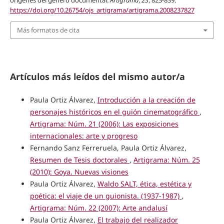
orígenes del género documental.
Artigrama
,
23
, 823-839.
https://doi.org/10.26754/ojs_artigrama/artigrama.2008237827
Más formatos de cita
Artículos más leídos del mismo autor/a
Paula Ortiz Álvarez,
Introducción a la creación de
personajes históricos en el guión cinematográfico
,
Artigrama: Núm. 21 (2006): Las exposiciones
internacionales: arte y progreso
Fernando Sanz Ferreruela, Paula Ortiz Álvarez,
Resumen de Tesis doctorales
,
Artigrama: Núm. 25
(2010): Goya. Nuevas visiones
Paula Ortiz Álvarez,
Waldo SALT, ética, estética y
poética: el viaje de un guionista. (1937-1987)
,
Artigrama: Núm. 22 (2007): Arte andalusí
Paula Ortiz Álvarez,
El trabajo del realizador