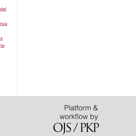
del
esia
es
rte