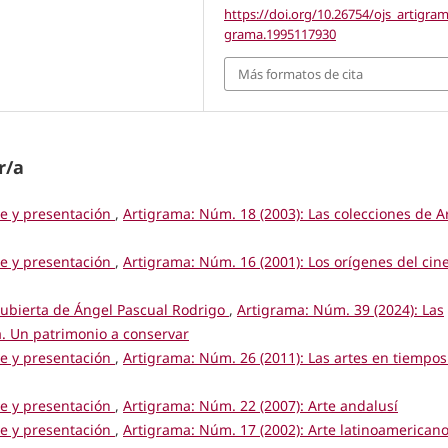
https://doi.org/10.26754/ojs_artigram
grama.1995117930
Más formatos de cita
r/a
ce y presentación
,
Artigrama: Núm. 18 (2003): Las colecciones de A
ce y presentación
,
Artigrama: Núm. 16 (2001): Los orígenes del cin
cubierta de Ángel Pascual Rodrigo
,
Artigrama: Núm. 39 (2024): Las
. Un patrimonio a conservar
ce y presentación
,
Artigrama: Núm. 26 (2011): Las artes en tiempos
ce y presentación
,
Artigrama: Núm. 22 (2007): Arte andalusí
ce y presentación
,
Artigrama: Núm. 17 (2002): Arte latinoamericano