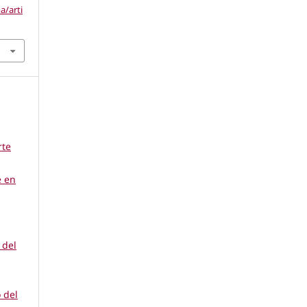
a/arti
rte
e en
 del
 del