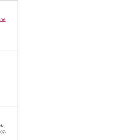
ine
da,
407-