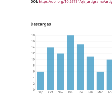
DOI:
https://doi.org/10.26754/ojs_artigrama/ar
Descargas