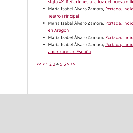
siglo XX. Reflexiones a la luz del nuevo mil
María Isabel Álvaro Zamora,
Portada, índi
Teatro Principal
María Isabel Álvaro Zamora,
Portada, índi
en Aragón
María Isabel Álvaro Zamora,
Portada, índi
María Isabel Álvaro Zamora,
Portada, índi
americano en España
<<
<
1
2
3
4
5
6
>
>>