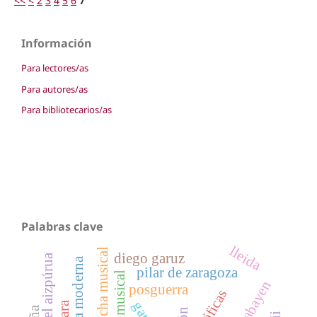
<<
<
2
3
4
5
6
7
Información
Para lectores/as
Para autores/as
Para bibliotecarios/as
Palabras clave
lleida
escucha musical
diego garuz
josé manuel aizpúrua
pilar de zaragoza
crítica musical
posguerra