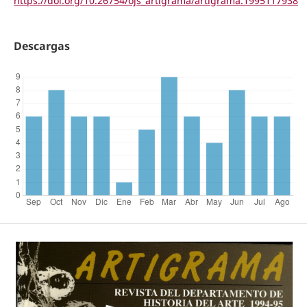
https://doi.org/10.26754/ojs_artigrama/artigrama.1995117938
Descargas