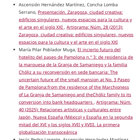
Ascensión Hernández Martínez, Concha Lomba
Serrano,
Presentación. Zaragoza, ciudad creativa:
edificios singulares, nuevos espacios para la cultura y
el arte en el siglo XXI
,
Artigrama: Núm. 28 (2013):
Zaragoza, ciudad creativa: edificios singulares, nuevos
espacios para la cultura y el arte en el siglo XXI
María Pilar Poblador Muga,
El incierto futuro del
hotelito del paseo de Pamplona n.º 3: de residencia de
la marquesa de la Granja de Samaniego y la familia
Chóliz a su reconversión en sede bancaria: The
uncertain future of the small mansion at No. 3 Paseo
de Pamplona:from the residence of the Marchioness
of La Granja de Samaniego and theChóliz family to its
conversion into bank headquarters
,
Artigrama: Núm.
40 (2025): Relaciones artísticas y culturales entre
Japón, Nueva España (México) y España en la segunda
mitad del XVI y los siglos XVII y XVIII. La primera
globalización transoceánica
Jesús Pedro Lorente, Ascensión Hernández Martínez,