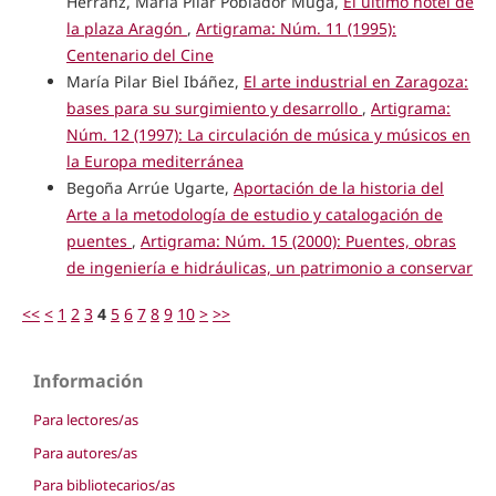
Herranz, María Pilar Poblador Muga,
El último hotel de
la plaza Aragón
,
Artigrama: Núm. 11 (1995):
Centenario del Cine
María Pilar Biel Ibáñez,
El arte industrial en Zaragoza:
bases para su surgimiento y desarrollo
,
Artigrama:
Núm. 12 (1997): La circulación de música y músicos en
la Europa mediterránea
Begoña Arrúe Ugarte,
Aportación de la historia del
Arte a la metodología de estudio y catalogación de
puentes
,
Artigrama: Núm. 15 (2000): Puentes, obras
de ingeniería e hidráulicas, un patrimonio a conservar
<<
<
1
2
3
4
5
6
7
8
9
10
>
>>
Información
Para lectores/as
Para autores/as
Para bibliotecarios/as