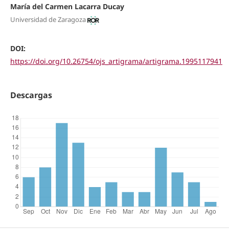
María del Carmen Lacarra Ducay
Universidad de Zaragoza
DOI:
https://doi.org/10.26754/ojs_artigrama/artigrama.1995117941
Descargas