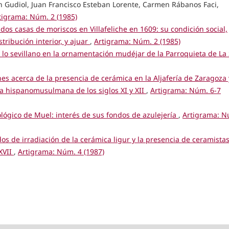
n Gudiol, Juan Francisco Esteban Lorente, Carmen Rábanos Faci,
tigrama: Núm. 2 (1985)
dos casas de moriscos en Villafeliche en 1609: su condición social,
stribución interior, y ajuar
,
Artigrama: Núm. 2 (1985)
 lo sevillano en la ornamentación mudéjar de la Parroquieta de La
es acerca de la presencia de cerámica en la Aljafería de Zaragoza 
a hispanomusulmana de los siglos XI y XII
,
Artigrama: Núm. 6-7
lógico de Muel: interés de sus fondos de azulejería
,
Artigrama: N
os de irradiación de la cerámica ligur y la presencia de ceramista
XVII
,
Artigrama: Núm. 4 (1987)