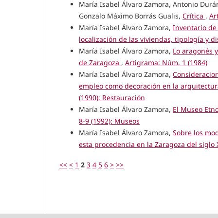
María Isabel Álvaro Zamora, Antonio Durá
Gonzalo Máximo Borrás Gualis,
Crítica
,
Ar
María Isabel Álvaro Zamora,
Inventario de 
localización de las viviendas, tipología y di
María Isabel Álvaro Zamora,
Lo aragonés y
de Zaragoza
,
Artigrama: Núm. 1 (1984)
María Isabel Álvaro Zamora,
Consideracion
empleo como decoración en la arquitectur
(1990): Restauración
María Isabel Álvaro Zamora,
El Museo Etno
8-9 (1992): Museos
María Isabel Álvaro Zamora,
Sobre los mod
esta procedencia en la Zaragoza del siglo 
<<
<
1
2
3
4
5
6
>
>>