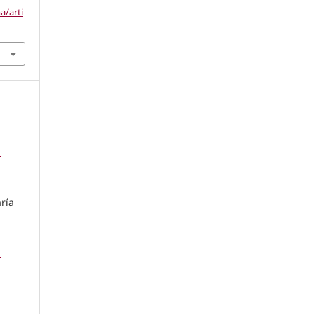
a/arti
a
ría
a