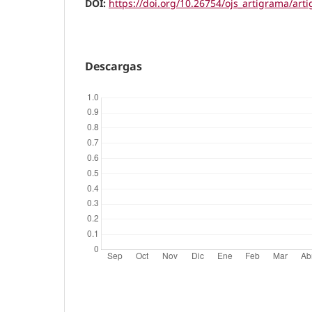
DOI:
https://doi.org/10.26754/ojs_artigrama/ar
Descargas