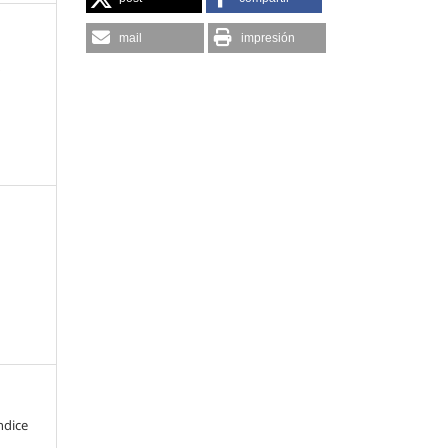
mail
impresión
a
ndice