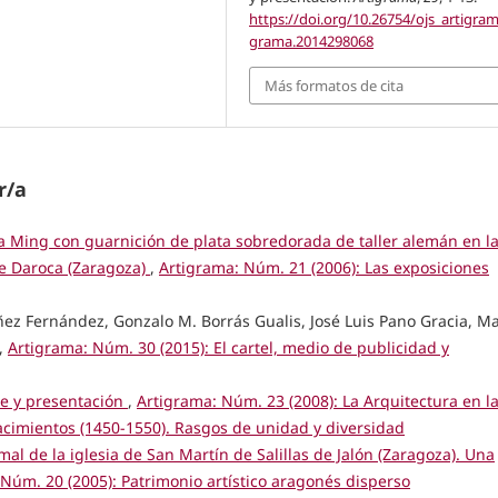
https://doi.org/10.26754/ojs_artigram
grama.2014298068
Más formatos de cita
r/a
 Ming con guarnición de plata sobredorada de taller alemán en l
de Daroca (Zaragoza)
,
Artigrama: Núm. 21 (2006): Las exposiciones
ñez Fernández, Gonzalo M. Borrás Gualis, José Luis Pano Gracia, Ma
,
Artigrama: Núm. 30 (2015): El cartel, medio de publicidad y
ce y presentación
,
Artigrama: Núm. 23 (2008): La Arquitectura en l
acimientos (1450-1550). Rasgos de unidad y diversidad
mal de la iglesia de San Martín de Salillas de Jalón (Zaragoza). Una
Núm. 20 (2005): Patrimonio artístico aragonés disperso