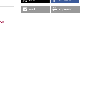
mail
impresión
ico