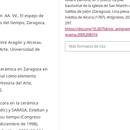
bautismal de la iglesia de San Martín 
Salillas de Jalón (Zaragoza). Una pieza
 AA. VV., El espejo de
inédita de Alcora (1787).
Artigrama
,
20
és del tiempo, Zaragoza,
297.
https://doi.org/10.26754/ojs_artigram
grama.2005208316
tre Aragón y Alcora»,
Más formatos de cita
 Arte, Universidad de
cerámica en Zaragoza en
emial como elemento
istoria del Arte,
2.
cora en la cerámica
ir.) y SARASA, Esteban y
y su tiempo (Congreso
 diciembre de 1998),