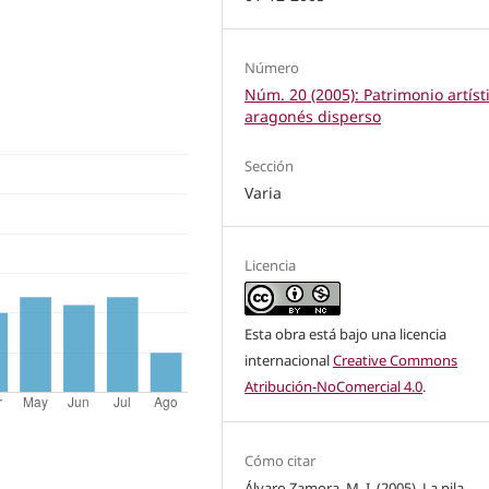
Número
Núm. 20 (2005): Patrimonio artíst
aragonés disperso
Sección
Varia
Licencia
Esta obra está bajo una licencia
internacional
Creative Commons
Atribución-NoComercial 4.0
.
Cómo citar
Álvaro Zamora, M. I. (2005). La pila