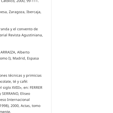
 Católico, 2000, 99-111.
sa, Zaragoza, Ibercaja,
anda y el convento de
orial Revista Agustiniana,
ARRAIZA, Alberto
tomo I), Madrid, Espasa
es técnicas y primicias
olate, té y café:
l siglo XVIII», en: FERRER
 y SERRANO, Eliseo
reso Internacional
1998), 2000, Actas, tomo
amente.