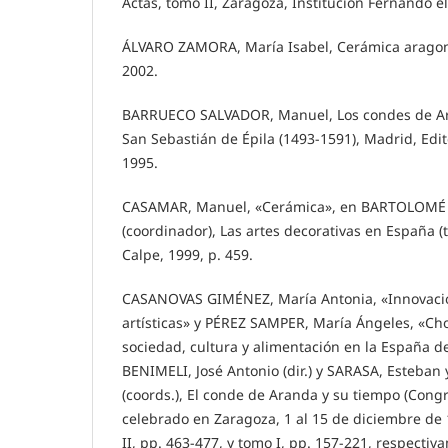
Actas, tomo II, Zaragoza, Institución Fernando el
ÁLVARO ZAMORA, María Isabel, Cerámica aragone
2002.
BARRUECO SALVADOR, Manuel, Los condes de Ar
San Sebastián de Épila (1493-1591), Madrid, Edit
1995.
CASAMAR, Manuel, «Cerámica», en BARTOLOMÉ 
(coordinador), Las artes decorativas en España (
Calpe, 1999, p. 459.
CASANOVAS GIMÉNEZ, María Antonia, «Innovacion
artísticas» y PÉREZ SAMPER, María Ángeles, «Choc
sociedad, cultura y alimentación en la España de
BENIMELI, José Antonio (dir.) y SARASA, Esteban
(coords.), El conde de Aranda y su tiempo (Cong
celebrado en Zaragoza, 1 al 15 de diciembre de 
II, pp. 463-477, y tomo I, pp. 157-221, respectiv