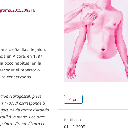
tigrama.2005208316
ana de Salillas de Jalón,
da en Alcora, en 1787.
a poco habitual en la
recoger el repertorio
ujos conservados
 Jalón (Saragosse), pièce
pdf
en 1787. Il corresponde à
nufacture du comte d’Aranda
ratif à la mode, liée avec
Publicado
peintre Vicente Álvaro et
01-12-2005