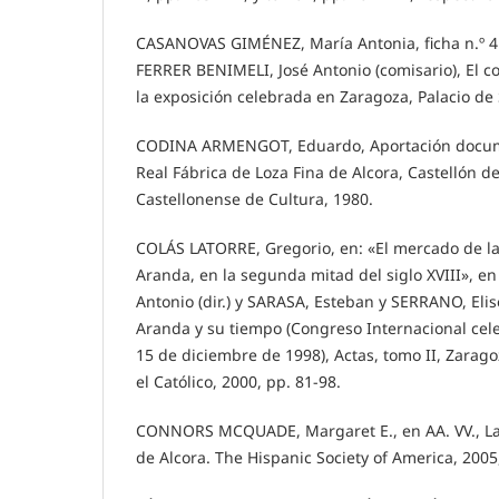
CASANOVAS GIMÉNEZ, María Antonia, ficha n.º 41
FERRER BENIMELI, José Antonio (comisario), El c
la exposición celebrada en Zaragoza, Palacio de
CODINA ARMENGOT, Eduardo, Aportación documen
Real Fábrica de Loza Fina de Alcora, Castellón d
Castellonense de Cultura, 1980.
COLÁS LATORRE, Gregorio, en: «El mercado de la
Aranda, en la segunda mitad del siglo XVIII», e
Antonio (dir.) y SARASA, Esteban y SERRANO, Elis
Aranda y su tiempo (Congreso Internacional cel
15 de diciembre de 1998), Actas, tomo II, Zarago
el Católico, 2000, pp. 81-98.
CONNORS MCQUADE, Margaret E., en AA. VV., La
de Alcora. The Hispanic Society of America, 2005,