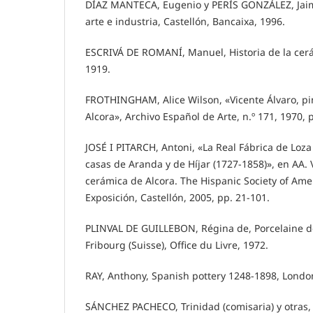
DÍAZ MANTECA, Eugenio y PERÍS GONZÁLEZ, Jaime
arte e industria, Castellón, Bancaixa, 1996.
ESCRIVÁ DE ROMANÍ, Manuel, Historia de la cerá
1919.
FROTHINGHAM, Alice Wilson, «Vicente Álvaro, pi
Alcora», Archivo Español de Arte, n.º 171, 1970, 
JOSÉ I PITARCH, Antoni, «La Real Fábrica de Loza
casas de Aranda y de Híjar (1727-1858)», en AA. V
cerámica de Alcora. The Hispanic Society of Amer
Exposición, Castellón, 2005, pp. 21-101.
PLINVAL DE GUILLEBON, Régina de, Porcelaine de
Fribourg (Suisse), Office du Livre, 1972.
RAY, Anthony, Spanish pottery 1248-1898, Londo
SÁNCHEZ PACHECO, Trinidad (comisaria) y otras, 