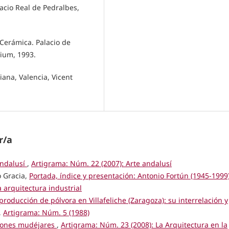
lacio Real de Pedralbes,
Cerámica. Palacio de
gium, 1993.
iana, Valencia, Vicent
r/a
andalusí
,
Artigrama: Núm. 22 (2007): Arte andalusí
o Gracia,
Portada, índice y presentación: Antonio Fortún (1945-1999)
 arquitectura industrial
 producción de pólvora en Villafeliche (Zaragoza): su interrelación y
,
Artigrama: Núm. 5 (1988)
iones mudéjares
,
Artigrama: Núm. 23 (2008): La Arquitectura en la