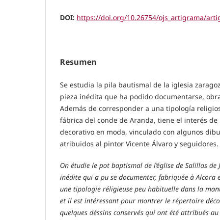
DOI:
https://doi.org/10.26754/ojs_artigrama/ar
Resumen
Se estudia la pila bautismal de la iglesia zaragoz
pieza inédita que ha podido documentarse, obra
Además de corresponder a una tipología religios
fábrica del conde de Aranda, tiene el interés de 
decorativo en moda, vinculado con algunos dib
atribuidos al pintor Vicente Álvaro y seguidores.
On étudie le pot baptismal de l’église de Salillas de
inédite qui a pu se documenter, fabriquée à Alcora 
une tipologie réligieuse peu habituelle dans la ma
et il est intéressant pour montrer le répertoire déco
quelques déssins conservés qui ont été attribués au 