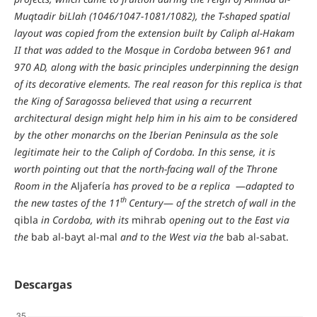
Muqtadir biLlah (1046/1047-1081/1082), the T-shaped spatial
layout was copied from the extension built by Caliph al-Hakam
II that was added to the Mosque in Cordoba between 961 and
970 AD, along with the basic principles underpinning the design
of its decorative elements. The real reason for this replica is that
the King of Saragossa believed that using a recurrent
architectural design might help him in his aim to be considered
by the other monarchs on the Iberian Peninsula as the sole
legitimate heir to the Caliph of Cordoba. In this sense, it is
worth pointing out that the north-facing wall of the Throne
Room in the
Aljafería
has proved to be a replica
—
adapted to
th
the new tastes of the 11
Century
—
of the stretch of wall in the
qibla
in Cordoba, with its
mihrab
opening out to the East via
the
bab al-bayt al-mal
and to the West via the
bab al-sabat.
Descargas