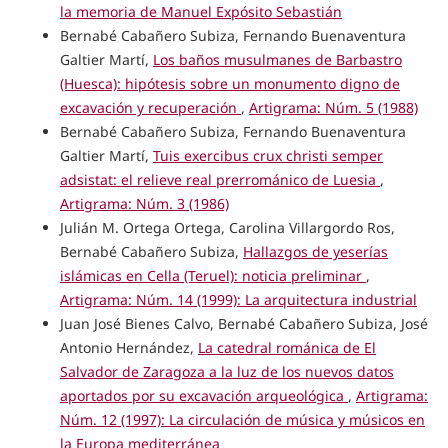
la memoria de Manuel Expósito Sebastián
Bernabé Cabañero Subiza, Fernando Buenaventura
Galtier Martí,
Los baños musulmanes de Barbastro
(Huesca): hipótesis sobre un monumento digno de
excavación y recuperación
,
Artigrama: Núm. 5 (1988)
Bernabé Cabañero Subiza, Fernando Buenaventura
Galtier Martí,
Tuis exercibus crux christi semper
adsistat: el relieve real prerrománico de Luesia
,
Artigrama: Núm. 3 (1986)
Julián M. Ortega Ortega, Carolina Villargordo Ros,
Bernabé Cabañero Subiza,
Hallazgos de yeserías
islámicas en Cella (Teruel): noticia preliminar
,
Artigrama: Núm. 14 (1999): La arquitectura industrial
Juan José Bienes Calvo, Bernabé Cabañero Subiza, José
Antonio Hernández,
La catedral románica de El
Salvador de Zaragoza a la luz de los nuevos datos
aportados por su excavación arqueológica
,
Artigrama:
Núm. 12 (1997): La circulación de música y músicos en
la Europa mediterránea