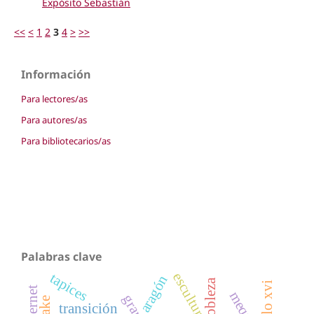
Expósito Sebastián
<<
<
1
2
3
4
>
>>
Información
Para lectores/as
Para autores/as
Para bibliotecarios/as
Palabras clave
escultura
tapices
aragón
nobleza
siglo xvi
transición