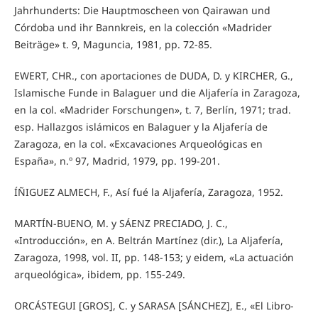
Jahrhunderts: Die Hauptmoscheen von Qairawan und
Córdoba und ihr Bannkreis, en la colección «Madrider
Beiträge» t. 9, Maguncia, 1981, pp. 72-85.
EWERT, CHR., con aportaciones de DUDA, D. y KIRCHER, G.,
Islamische Funde in Balaguer und die Aljafería in Zaragoza,
en la col. «Madrider Forschungen», t. 7, Berlín, 1971; trad.
esp. Hallazgos islámicos en Balaguer y la Aljafería de
Zaragoza, en la col. «Excavaciones Arqueológicas en
España», n.º 97, Madrid, 1979, pp. 199-201.
ÍÑIGUEZ ALMECH, F., Así fué la Aljafería, Zaragoza, 1952.
MARTÍN-BUENO, M. y SÁENZ PRECIADO, J. C.,
«Introducción», en A. Beltrán Martínez (dir.), La Aljafería,
Zaragoza, 1998, vol. II, pp. 148-153; y eidem, «La actuación
arqueológica», ibidem, pp. 155-249.
ORCÁSTEGUI [GROS], C. y SARASA [SÁNCHEZ], E., «El Libro-