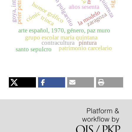
goya, internet
mequinenza
gran pulgarcito
peter petrake
humor gráfico
años sesenta
la modelo
cómic
zaragoza
trinca
arte español, 1970, género, paz muro
grupo escolar maría quintana
contracultura
pintura
patrimonio carcelario
santo sepulcro