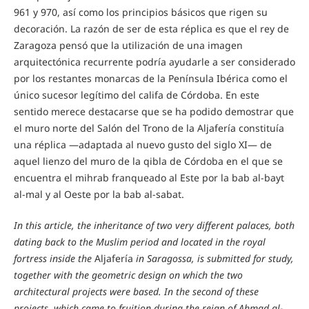
961 y 970, así como los principios básicos que rigen su
decoración. La razón de ser de esta réplica es que el rey de
Zaragoza pensó que la utilización de una imagen
arquitectónica recurrente podría ayudarle a ser considerado
por los restantes monarcas de la Península Ibérica como el
único sucesor legítimo del califa de Córdoba. En este
sentido merece destacarse que se ha podido demostrar que
el muro norte del Salón del Trono de la Aljafería constituía
una réplica —adaptada al nuevo gusto del siglo XI— de
aquel lienzo del muro de la qibla de Córdoba en el que se
encuentra el mihrab franqueado al Este por la bab al-bayt
al-mal y al Oeste por la bab al-sabat.
In this article, the inheritance of two very different palaces, both
dating back to the Muslim period and located in the royal
fortress inside the
Aljafería
in Saragossa, is submitted for study,
together with the geometric design on which the two
architectural projects were based. In the second of these
projects, which came to fruition during the reign of Ahmad al-