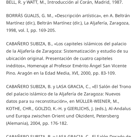
BELL, R. y WATT, M., Introducción al Corán, Madrid, 1987.
BORRÁS GUALIS, G. M., «Descripción artística», en A. Beltrán
Martínez (dir.), Beltrán Martínez (dir.), La Aljafería, Zaragoza,
1998, vol. I, pp. 169-205.
CABAÑERO SUBIZA, B., «Los capiteles islámicos del palacio
de la Aljafería de Zaragoza: Sistematización y estudio de su
ubicación original. Presentación de cuatro capiteles
inéditos», Homenaje al Profesor Emérito Ángel San Vicente
Pino. Aragón en la Edad Media, XVI, 2000, pp. 83-109.
CABAÑERO SUBIZA, B. y LASA GRACIA, C., «El Salón del Trono
del palacio islámico de la Aljafería de Zaragoza: Nuevos
datos para su reconstitución», en MÜLLER-WIENER, M.,
KOTHE, CHR., GOLZIO, K.-H. y GIERLICHS, J. (eds.), Al-Andalus
und Europa zwischen Orient und Okzident, Petersberg
(Alemania), 2004, pp. 176-182.
CABAÑERO SUBIZA, B. y LASA GRACIA, C., El Salón Dorado de